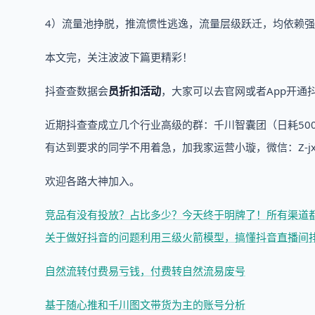
4）流量池挣脱，推流惯性逃逸，流量层级跃迁，均依赖
本文完，关注波波下篇更精彩！
抖查查数据会
员折扣活动
，大家可以去官网或者App开通
近期抖查查成立几个行业高级的群：千川智囊团（日耗5000+）
有达到要求的同学不用着急，加我家运营小璇，微信：Z-jx
欢迎各路大神加入。
竞品有没有投放？占比多少？今天终于明牌了！
所有渠道
关于做好抖音的问题
利用三级火箭模型，搞懂抖音直播间
自然流转付费易亏钱，付费转自然流易废号
基于随心推和千川图文带货为主的账号分析