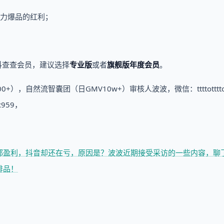
强力爆品的红利；
抖查查会员，建议选择
专业版
或者
旗舰版年度会员
。
，自然流智囊团（日GMV10w+）审核人波波，微信：ttttotttt
959，
都盈利，抖音却还在亏，原因是？
波波近期接受采访的一些内容，聊
排品！