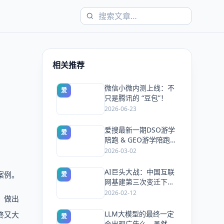
相关推荐
微信小微内测上线：不
爱
只是腾讯的 “豆包”！
2026-06-23
爱搜最新一期DSO游学
爱
陪跑 & GEO游学陪跑双
课同开，5天手把手教
2026-03-02
会你抢占搜索流量
AI巨头大战：中国互联
案例。
爱
网基建第三次变迁下的
风口与机会！
2026-02-12
，做出
LLM大模型的最终一定
终又大
爱
会出现广告么，虽然