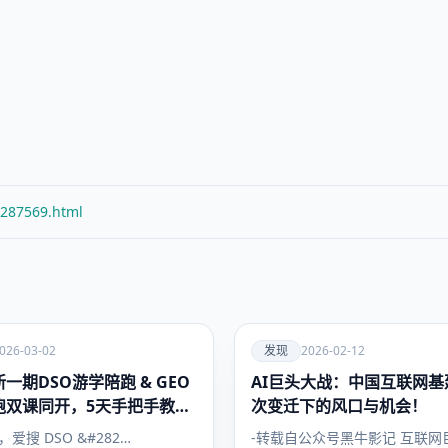
/287569.html
爱
026-03-02
发现
2026-02-12
一期DSO游学陪跑 & GEO
AI巨头大战：中国互联网基
发现
跑双课同开，5天手把手教会
次变迁下的风口与机会！
搜索流量
日，爱搜 DSO &#282…
-转载自公众号黑牛影记 互联网巨