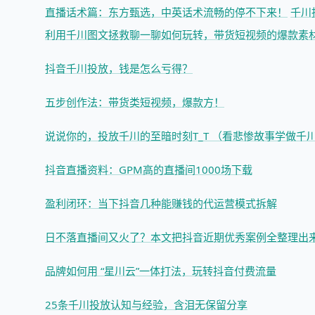
直播话术篇：东方甄选，中英话术流畅的停不下来！
千川
利用千川图文拯救
聊一聊如何玩转，带货短视频的爆款素
抖音千川投放，钱是怎么亏得？
五步创作法：带货类短视频，爆款方！
说说你的，投放千川的至暗时刻T_T （看悲惨故事学做千川
抖音直播资料：GPM高的直播间1000场下载
盈利闭环：当下抖音几种能赚钱的代运营模式拆解
日不落直播间又火了？本文把抖音近期优秀案例全整理出
品牌如何用 “星川云”一体打法，玩转抖音付费流量
25条千川投放认知与经验，含泪无保留分享