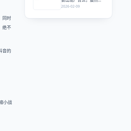
ChatGPT 已经加了广
2026-02-09
告，但这是必然终局
么？
。同时
，绝不
抖音的
缩小战