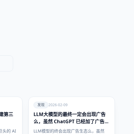
爱
发现
2026-02-09
建第三
LLM大模型的最终一定会出现广告
发现
么，虽然 ChatGPT 已经加了广告，
但这是必然终局么？
头的 AI
LLM模型的终会出现广告生态么，虽然