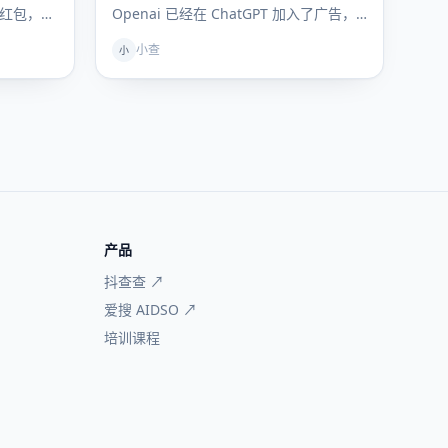
亿红包，千
Openai 已经在 ChatGPT 加入了广告，
但是开元模型终局非要是…
小查
小
产品
抖查查 ↗
爱搜 AIDSO ↗
培训课程