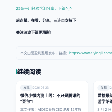
25条千川经验含泪分享，下篇^_^
后点赞、在看、分享，三连击支持下
关注波波下篇更精彩！
本文由爱盈利整理发布，链接：
https://www.aiyingli.com
继续阅读
爱
爱
发现
2026-06-23
发现
2
微信小微内测上线：不只是腾讯的
发现
爱搜最新
发现
“豆包”！
游学陪
你抢占
本文作者：AIDSO爱搜CEO波波 12年搜
3 月 2 