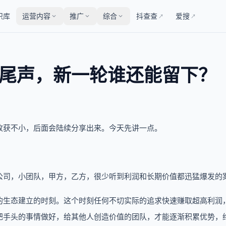
识库
运营内容
推广
综合
抖查查
爱搜
↗
↗
杀尾声，新一轮谁还能留下？
收获不小，后面会陆续分享出来。今天先讲一点。
公司，小团队，甲方，乙方，很少听到利润和长期价值都迅猛爆发的
的生态建立的时刻。这个时刻任何不切实际的追求快速赚取超高利润
把手头的事情做好，给其他人创造价值的团队，才能逐渐积累优势，