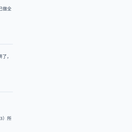
己做全
讲了，
3）所