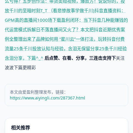
么亏得？
五步创作法：带货类短视频，爆款方！
说说你的，投
放千川的至暗时刻T_T （看悲惨故事学做千川)
抖音直播资料：
GPM高的直播间1000场下载
盈利闭环：当下抖音几种能赚钱的
代运营模式拆解
日不落直播间又火了？本文把抖音近期优秀案
例全整理出来了
品牌如何用 “星川云”一体打法，玩转抖音付费
流量
25条千川投放认知与经验，含泪无保留分享
25条千川经验
含泪分享，下篇^_^
后点赞、在看、分享，三连击支持下
关注
波波下篇更精彩
本文由爱盈利整理发布，链接：
https://www.aiyingli.com/287367.html
相关推荐