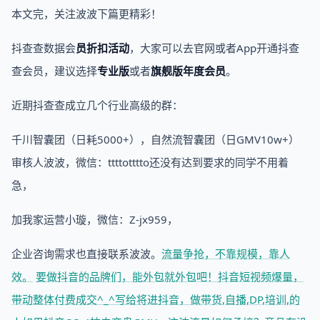
本文完，关注波波下篇更精彩！
抖查查数据会
员折扣活动
，大家可以去官网或者App开通抖查
查会员，建议选择
专业版
或者
旗舰版年度会员
。
近期抖查查成立几个行业高级的群：
千川智囊团（日耗5000+），自然流智囊团（日GMV10w+）
审核人波波，微信：ttttotttto还没有达到要求的同学不用着
急，
加我家运营小璇，微信：Z-jx959，
企业咨询需求也直接联系波波。
流量争抢，不靠规模，靠人
效。
要做抖音的品牌们，能外包就外包吧！
抖音短视频爆量，
带动整体付费成交^_^
写给将进抖音，做带货,自播,DP,培训,的