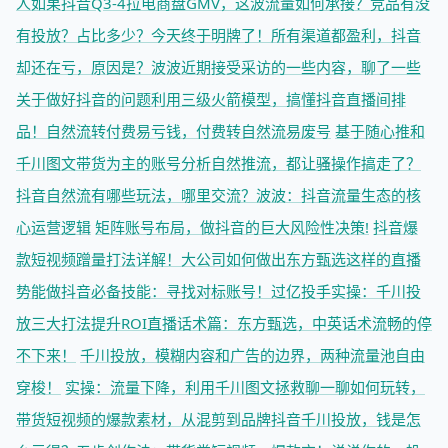
人
如果抖音Q3-4拉电商盘GMV，这波流量如何承接？
竞品有没
有投放？占比多少？今天终于明牌了！
所有渠道都盈利，抖音
却还在亏，原因是？
波波近期接受采访的一些内容，聊了一些
关于做好抖音的问题
利用三级火箭模型，搞懂抖音直播间排
品！
自然流转付费易亏钱，付费转自然流易废号
基于随心推和
千川图文带货为主的账号分析
自然推流，都让骚操作搞走了？
抖音自然流有哪些玩法，哪里交流？
波波：抖音流量生态的核
心运营逻辑
矩阵账号布局，做抖音的巨大风险性决策!
抖音爆
款短视频蹭量打法详解！
大公司如何做出东方甄选这样的直播
势能
做抖音必备技能：寻找对标账号！
过亿投手实操：千川投
放三大打法提升ROI
直播话术篇：东方甄选，中英话术流畅的停
不下来！
千川投放，模糊内容和广告的边界，两种流量池自由
穿梭！
实操：流量下降，利用千川图文拯救
聊一聊如何玩转，
带货短视频的爆款素材，从混剪到品牌
抖音千川投放，钱是怎