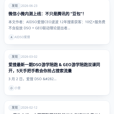
爱
发现
2026-06-23
微信小微内测上线：不只是腾讯的 “豆包”！
发现
本文作者：AIDSO爱搜CEO波波 12年搜索获客：10亿+服务费
不含投放 DSO + GEO联动理论提出者…
AIDSO爱搜
A
爱
发现
2026-03-02
爱搜最新一期DSO游学陪跑 & GEO游学陪跑双课同
发现
开，5天手把手教会你抢占搜索流量
3 月 2 日，爱搜 DSO &#282…
小查
小
爱
发现
2026-02-12