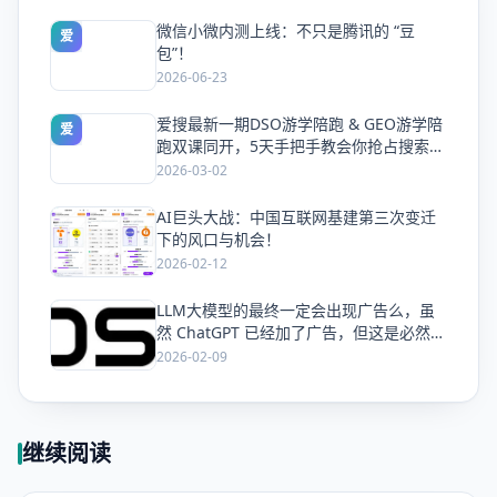
微信小微内测上线：不只是腾讯的 “豆
爱
包”！
2026-06-23
爱搜最新一期DSO游学陪跑 & GEO游学陪
爱
跑双课同开，5天手把手教会你抢占搜索流
量
2026-03-02
AI巨头大战：中国互联网基建第三次变迁
爱
下的风口与机会！
2026-02-12
LLM大模型的最终一定会出现广告么，虽
爱
然 ChatGPT 已经加了广告，但这是必然终
局么？
2026-02-09
继续阅读