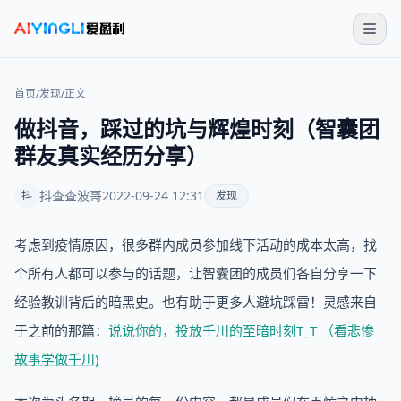
首页
/
发现
/
正文
做抖音，踩过的坑与辉煌时刻（智囊团
群友真实经历分享）
抖查查波哥
2022-09-24 12:31
抖
发现
考虑到疫情原因，很多群内成员参加线下活动的成本太高，找
个所有人都可以参与的话题，让智囊团的成员们各自分享一下
经验教训背后的暗黑史。也有助于更多人避坑踩雷！灵感来自
于之前的那篇：
说说你的，投放千川的至暗时刻T_T （看悲惨
故事学做千川)