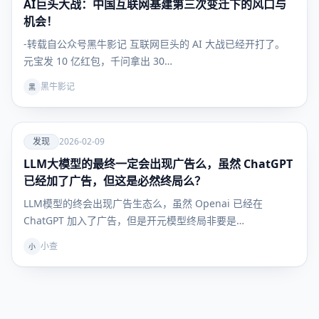
AI巨头大战：中国互联网基建第三次变迁下的风口与
发现
机会！
-转载自公众号黑牛影记 互联网巨头的 AI 大战已经开打了。
元宝发 10 亿红包，千问拿出 30…
黑牛影记
黑
爱
发现
2026-02-09
LLM大模型的最终一定会出现广告么，虽然 ChatGPT
发现
已经加了广告，但这是必然终局么？
LLM模型的终会出现广告生态么，虽然 Openai 已经在
ChatGPT 加入了广告，但是开元模型终局非要是…
小查
小