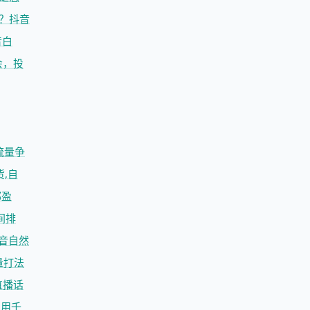
？
抖音
音白
会，投
流量争
,自
都盈
间排
音自然
量打法
直播话
利用千