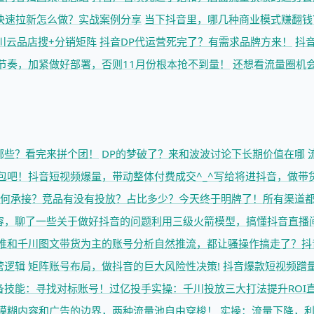
3快速拉新怎么做？实战案例分享
当下抖音里，哪几种商业模式赚翻钱
川云品店搜+分销矩阵
抖音DP代运营死完了？有需求品牌方来！
抖
节奏，加紧做好部署，否则11月份根本抢不到量！
还想看流量圈机
哪些？看完来拼个团！
DP的梦破了？来和波波讨论下长期价值在哪
包吧！
抖音短视频爆量，带动整体付费成交^_^
写给将进抖音，做带货
如何承接？
竞品有没有投放？占比多少？今天终于明牌了！
所有渠道
容，聊了一些关于做好抖音的问题
利用三级火箭模型，搞懂抖音直播
推和千川图文带货为主的账号分析
自然推流，都让骚操作搞走了？
抖
营逻辑
矩阵账号布局，做抖音的巨大风险性决策!
抖音爆款短视频蹭
备技能：寻找对标账号！
过亿投手实操：千川投放三大打法提升ROI
模糊内容和广告的边界，两种流量池自由穿梭！
实操：流量下降，