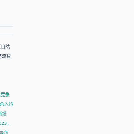
原自然
然流智
心竞争
杀入抖
新增
023，
是怎