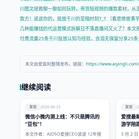
川图文拯救
聊一聊如何玩转，带货短视频的爆款素材，从
款方！
说说你的，投放千川的至暗时刻T_T （看悲惨故事学
几种能赚钱的代运营模式拆解
日不落直播间又火了？本文
付费流量
25条千川投放认知与经验，含泪无保留分享
25
本文由爱盈利整理发布，链接：
https://www.aiyingli.com
继续阅读
爱
爱
发现
2026-06-23
发现
2
微信小微内测上线：不只是腾讯的
发现
爱搜最新
发现
“豆包”！
游学陪
你抢占
本文作者：AIDSO爱搜CEO波波 12年搜
3 月 2 