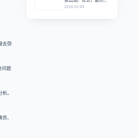
ChatGPT 已经加了广
2026-02-09
告，但这是必然终局
么？
程去弥
分问题
分析。
演员、