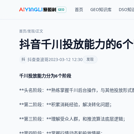
首页
GEO知识库
DSO知
GEO
首页
/
发现
/
正文
抖音千川投放能力的6
抖查查波哥
2023-03-12 12:30
抖
发现
千川投放能力分为6个阶段
**头名阶段：**熟练掌握千川后台操作，与其他投放形式
**第二阶段：**积累消耗经验，解决转化问题；
**第三阶段：**理解受众人群，和推流算法底层逻辑；
**第四阶段：**掌握行情动态和投放情报；