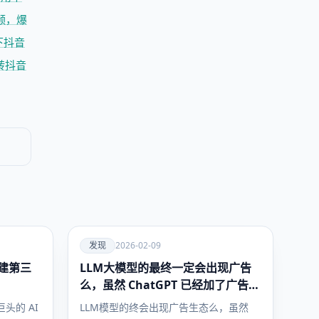
频，爆
下抖音
转抖音
爱
发现
2026-02-09
建第三
LLM大模型的最终一定会出现广告
发现
么，虽然 ChatGPT 已经加了广告，
但这是必然终局么？
头的 AI
LLM模型的终会出现广告生态么，虽然