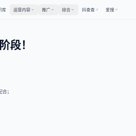
识库
运营内容
推广
综合
抖查查
爱搜
↗
↗
个阶段！
配合；