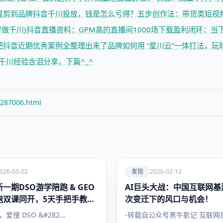
混剪到品牌
抖音千川投放，钱是怎么亏得？
五步创作法：带货类短视
做千川)
抖音直播资料：GPM高的直播间1000场下载
盈利闭环：当
把抖音近期优秀案例全整理出来了
品牌如何用 “星川云”一体打法，玩
条千川经验含泪分享，下篇^_^
/287006.html
爱
026-03-02
发现
2026-02-12
一期DSO游学陪跑 & GEO
AI巨头大战：中国互联网基
发现
跑双课同开，5天手把手教会
次变迁下的风口与机会！
搜索流量
日，爱搜 DSO &#282…
-转载自公众号黑牛影记 互联网巨