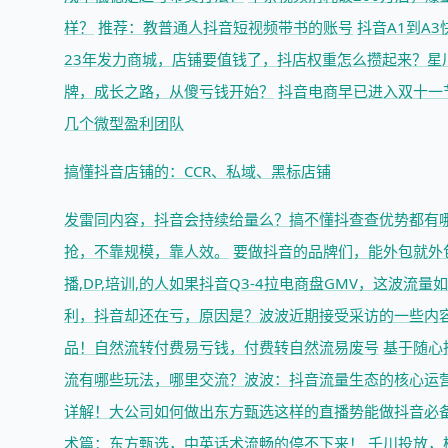
样？
推荐：教普通人抖音短视频带书的账号
抖音A1到A
23年发力商城，店铺要值钱了，抖店权重怎么攒起来？星
牌，成长之路，从傻亏钱开始？
抖音电商早已进入双十一
几个微型盈利团队
搞懂抖音店铺的：CCR、私域、黑标店铺
发雷同内容，抖音会持续给量么？
搞不懂抖查查优势都有
抢，不靠规模，靠人效。
要做抖音的品牌们，能外包就外
播,DP,培训,的人
如果抖音Q3-4拉电商盘GMV，这波流量
利，抖音却还在亏，原因是？
波波近期接受采访的一些内
品！
自然流转付费易亏钱，付费转自然流易废号
基于随心
流有哪些玩法，哪里交流？
波波：抖音流量生态的核心运
详解！
大公司如何做出东方甄选这样的直播势能
做抖音必
术篇：东方甄选，中英话术流畅的停不下来！
千川投放，