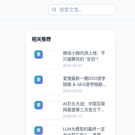
相关推荐
微信小微内测上线：不
爱
只是腾讯的 “豆包”！
2026-06-23
爱搜最新一期DSO游学
爱
陪跑 & GEO游学陪跑双
课同开，5天手把手教
2026-03-02
会你抢占搜索流量
AI巨头大战：中国互联
爱
网基建第三次变迁下的
风口与机会！
2026-02-12
LLM大模型的最终一定
爱
会出现广告么，虽然