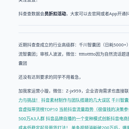
抖查查数据会
员折扣活动
，大家可以去官网或者App开通
近期抖查查成立的行业高级群：千川智囊团（日耗5000+
流智囊团；审核人波波，微信：ttttotttto因为自然
囊团
还没有达到要求的同学不用着急，
加我家运营小璇，微信：Z-jx959，企业咨询需求也直接
力与挑战！
抖音素材制作与团队搭建的几大误区
千川智囊
音虚拟带货榜TOP10
当前抖音流量趋势（很值钱的决策参
500万A3人群
抖音品牌自播的一个变种模式创新
抖音电商
成本低稳定起号带货打法！
单条视频消耗破200万后，爆