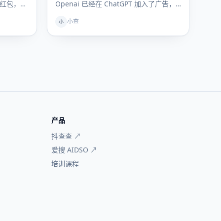
亿红包，千
Openai 已经在 ChatGPT 加入了广告，
但是开元模型终局非要是…
小查
小
产品
抖查查 ↗
爱搜 AIDSO ↗
培训课程