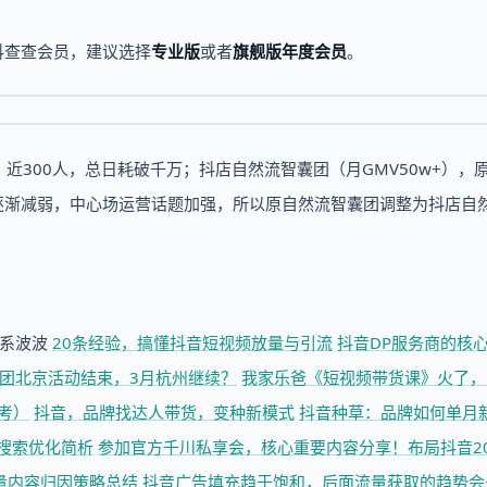
抖查查会员，建议选择
专业版
或者
旗舰版年度会员
。
）近300人，总日耗破千万；抖店自然流智囊团（月GMV50w+），
流话题逐渐减弱，中心场运营话题加强，所以原自然流智囊团调整为抖店自
联系波波
20条经验，搞懂抖音短视频放量与引流
抖音DP服务商的核
团北京活动结束，3月杭州继续？
我家乐爸《短视频带货课》火了，
考）
抖音，品牌找达人带货，变种新模式
抖音种草：品牌如何单月
搜索优化简析
参加官方千川私享会，核心重要内容分享！
布局抖音2
量内容归因策略总结
抖音广告填充趋于饱和，后面流量获取的趋势会