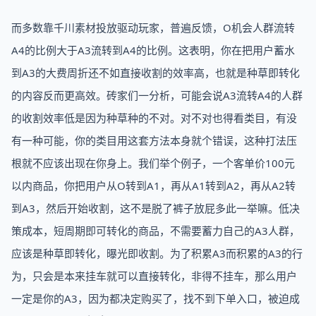
而多数靠千川素材投放驱动玩家，普遍反馈，O机会人群流转
A4的比例大于A3流转到A4的比例。这表明，你在把用户蓄水
到A3的大费周折还不如直接收割的效率高，也就是种草即转化
的内容反而更高效。砖家们一分析，可能会说A3流转A4的人群
的收割效率低是因为种草种的不对。对不对也得看类目，有没
有一种可能，你的类目用这套方法本身就个错误，这种打法压
根就不应该出现在你身上。我们举个例子，一个客单价100元
以内商品，你把用户从O转到A1，再从A1转到A2，再从A2转
到A3，然后开始收割，这不是脱了裤子放屁多此一举嘛。低决
策成本，短周期即可转化的商品，不需要蓄力自己的A3人群，
应该是种草即转化，曝光即收割。为了积累A3而积累的A3的行
为，只会是本来挂车就可以直接转化，非得不挂车，那么用户
一定是你的A3，因为都决定购买了，找不到下单入口，被迫成