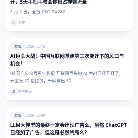
开，5天手把手教会你抢占搜索流量
3 月 2 日，爱搜 DSO &#282…
小查
小
爱
发现
2026-02-12
AI巨头大战：中国互联网基建第三次变迁下的风口与
发现
机会！
-转载自公众号黑牛影记 互联网巨头的 AI 大战已经开打了。
元宝发 10 亿红包，千问拿出 30…
黑牛影记
黑
爱
发现
2026-02-09
LLM大模型的最终一定会出现广告么，虽然 ChatGPT
发现
已经加了广告，但这是必然终局么？