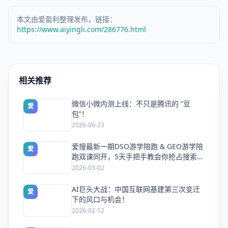
本文由爱盈利整理发布，链接：
https://www.aiyingli.com/286776.html
相关推荐
微信小微内测上线：不只是腾讯的 “豆
爱
包”！
2026-06-23
爱搜最新一期DSO游学陪跑 & GEO游学陪
爱
跑双课同开，5天手把手教会你抢占搜索流
量
2026-03-02
AI巨头大战：中国互联网基建第三次变迁
爱
下的风口与机会！
2026-02-12