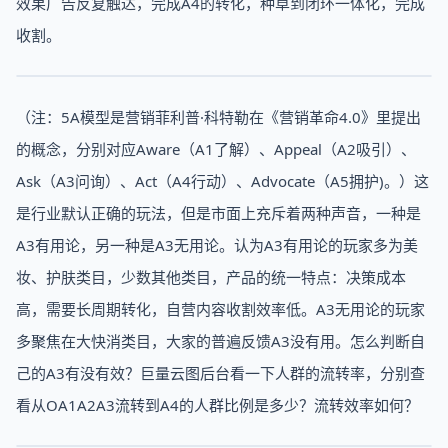
效果广告反复触达，完成A4的转化，种草到闭环一体化，完成
收割。
（注：5A模型是营销菲利普·科特勒在《营销革命4.0》里提出
的概念，分别对应Aware（A1了解）、Appeal（A2吸引）、
Ask（A3问询）、Act（A4行动）、Advocate（A5拥护)。）这
是行业默认正确的玩法，但是市面上充斥着两种声音，一种是
A3有用论，另一种是A3无用论。认为A3有用论的玩家多为美
妆、护肤类目，少数其他类目，产品的统一特点：决策成本
高，需要长周期转化，自营内容收割效率低。A3无用论的玩家
多聚焦在大快消类目，大家的普遍反馈A3没有用。怎么判断自
己的A3有没有效？巨量云图后台看一下人群的流转率，分别查
看从OA1A2A3流转到A4的人群比例是多少？流转效率如何？