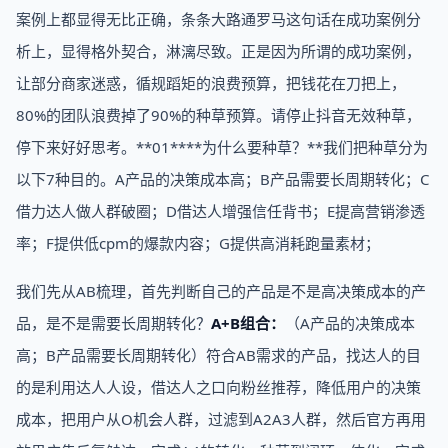
案例上都显得无比正确，条条大路通罗马这句话在成功案例分
析上，显得格外契合，淋漓尽致。正是因为所谓的成功案例，
让部分商家迷惑，循规蹈矩的浪费预算，把钱花在刀把上，
80%的团队浪费掉了90%的种草预算。请停止抖音无效种草，
停下来好好思考。**01****为什么要种草？**我们把种草分为
以下7种目的。A产品的决策成本高；B产品需要长周期转化；C
借力达人做人群破圈；D借达人增强信任背书；E提高营销渗透
率；F提供低cpm的爆款内容；G提供高消耗跑量素材；
我们先从AB梳理，首先判断自己的产品是不是高决策成本的产
品，是不是需要长周期转化？
A+B组合：
（A产品的决策成本
高；B产品需要长周期转化）符合AB需求的产品，找达人的目
的是利用达人人设，借达人之口向粉丝推荐，降低用户的决策
成本，把用户从O机会人群，过滤到A2A3人群，然后官方再用