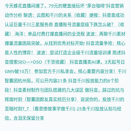
今天蜂花直播间爆了，79元的梗直接玩坏
“茅台咖啡”抖音营销
动作分析
聊透：云图和千川的关系（收藏）
捷报：抖查查成功
认证巨量千川三星服务商
直播账号流量层级下跌怎么破？（收
藏）
海洋：单品付费打爆直播间的全流程
波波：再聊千川素材
爆量
流量困局突破，从找到优秀对标开始!
抖音流量争抢：核心
是人性的博弈！
波波：尝试打造企业级千川流量培训课
简述抖
音搜索SEO—>DSO（干货收藏）
抖音直播卖AI课，3天起号日
GMV破10万！
参加官方千川私享会，核心重要内容分享！
千川
智囊团杭州局，可公开内容21条
抖音千川投放能力的6个阶
段！
抖音素材制作与团队搭建的几大误区
做抖音，踩过的坑与
辉煌时刻（智囊团群友真实经历分享）
说说你的，投放千川的
至暗时刻T_T （看悲惨故事学做千川)
25条千川投放认知与经
验，含泪无保留分享