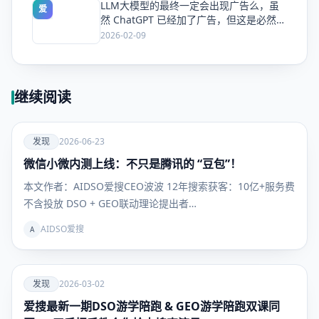
LLM大模型的最终一定会出现广告么，虽
爱
然 ChatGPT 已经加了广告，但这是必然终
局么？
2026-02-09
继续阅读
爱
发现
2026-06-23
微信小微内测上线：不只是腾讯的 “豆包”！
发现
本文作者：AIDSO爱搜CEO波波 12年搜索获客：10亿+服务费
不含投放 DSO + GEO联动理论提出者…
AIDSO爱搜
A
爱
发现
2026-03-02
爱搜最新一期DSO游学陪跑 & GEO游学陪跑双课同
发现