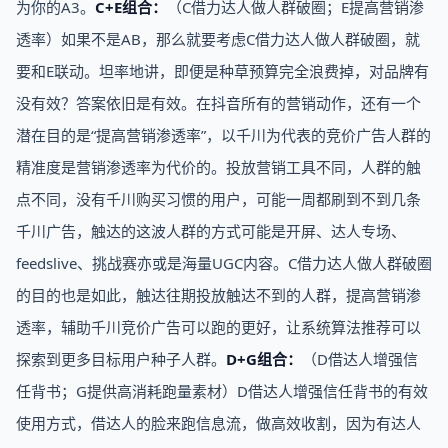
为你的A3。
C+E组合：
（C借力达人做人群破圈；E提高营销渗
透率）如果不是AB，那么就要考虑C借力达人做人群破圈，就
要和E联动。坦率地讲，即便是种草预算完全浪费掉，对品牌有
没有效？答案依旧是有效。在抖音所有的营销动作，还有一个
潜在目的是“提高营销渗透率”，以千川为代表的竞价广告人群的
精准度是营销渗透率为代价的。投放营销工具不同，人群的触
点不同，没有千川购买习惯的用户，可能一周都刷到不到几条
千川广告，触达的这波人群的方式可能是开屏、达人专场、
feedslive、挑战赛亦或是海量UGC内容。C借力达人做人群破圈
的目的也是如此，触达往期投放触达不到的人群，提高营销渗
透率，辅助千川竞价广告可以跑的更好，让系统算法推荐可以
探索到更多目标用户种子人群。
D+G组合：
（D借达人增强信
任背书；G提供高消耗跑量素材）D借达人增强信任背书的有效
使用方式，借达人的脸来跑信息流，做高效收割，因为有达人