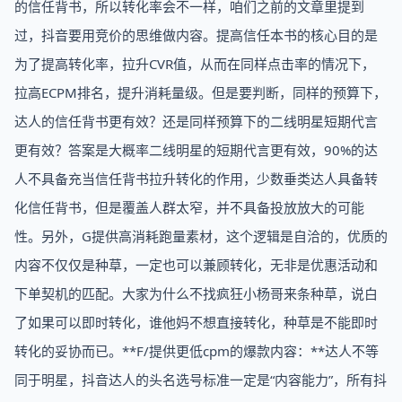
的信任背书，所以转化率会不一样，咱们之前的文章里提到
过，抖音要用竞价的思维做内容。提高信任本书的核心目的是
为了提高转化率，拉升CVR值，从而在同样点击率的情况下，
拉高ECPM排名，提升消耗量级。但是要判断，同样的预算下，
达人的信任背书更有效？还是同样预算下的二线明星短期代言
更有效？答案是大概率二线明星的短期代言更有效，90%的达
人不具备充当信任背书拉升转化的作用，少数垂类达人具备转
化信任背书，但是覆盖人群太窄，并不具备投放放大的可能
性。另外，G提供高消耗跑量素材，这个逻辑是自洽的，优质的
内容不仅仅是种草，一定也可以兼顾转化，无非是优惠活动和
下单契机的匹配。大家为什么不找疯狂小杨哥来条种草，说白
了如果可以即时转化，谁他妈不想直接转化，种草是不能即时
转化的妥协而已。**F/提供更低cpm的爆款内容：**达人不等
同于明星，抖音达人的头名选号标准一定是“内容能力”，所有抖