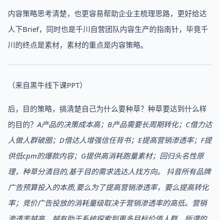
内容策略思考清楚，也更容易帮助企业主梳理思路，更好给达
人下Brief，同时也是千川自营团队内容生产的指南针，毕竟千
川的终点是素材，素材的重点是内容策略。
（来自黑牛线下课PPT）
后，目的策略，搞清楚自己为什么要种草？种草要达到什么样
的目的？
A产品的决策成本高；B产品需要长周期转化；C借力达
人做人群破圈；D借达人增强信任背书；E提高营销渗透率；F提
供低cpm的爆款内容；G提供高消耗跑量素材；
回归头名性原
理，种草分清目的,基于目的需求选达人找方向。 抖音所有品牌
广告预算投入的本质,要么为了提高营销渗透率，要么提高转化
率；竞价广告投放的消耗量级取决于营销渗透率的高低。营销
渗透率越高，越有助于系统探索到更多目标价值人群，所谓的