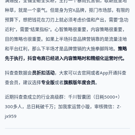
满通投，全铺全砸全买断，主打一个暴雨式营销，歇斯底里地
种草，就是一个豪气。但是身为穷X品牌，抠门市场部，有限的
预算下，想把钱花在刀刃上就必须考虑价值和产出，需要“急功
近利”，需要“结果指标”。心智策略很重要，内容策略很重要，
目的策略也很重要。如果上半场抖音品牌营销靠的是流量洼地
和平台红利，那么下半场才是品牌营销的大施拳脚阵地。
策略
先于执行，抖音电商已经进入内容策略时和精细化运营时代。
抖查查数据会
员折扣活动
，大家可以去官网或者App开通抖查
查会员，建议选择
专业版
或者
旗舰版年度会员
。
近期抖查查成立的行业高级群：千川智囊团（日耗5000+）
300多人，总日耗破千万；加我家运营小璇，审核微信：Z-
jx959