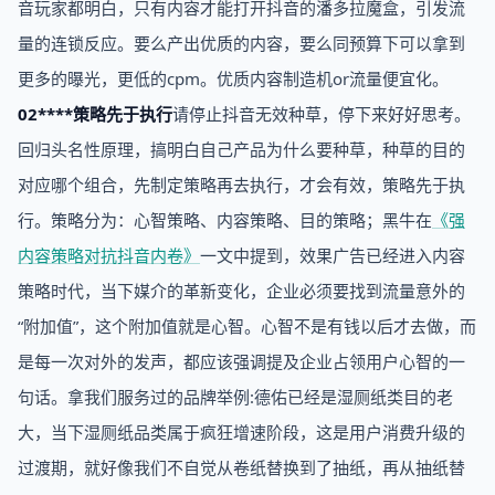
音玩家都明白，只有内容才能打开抖音的潘多拉魔盒，引发流
量的连锁反应。要么产出优质的内容，要么同预算下可以拿到
更多的曝光，更低的cpm。优质内容制造机or流量便宜化。
02****策略先于执行
请停止抖音无效种草，停下来好好思考。
回归头名性原理，搞明白自己产品为什么要种草，种草的目的
对应哪个组合，先制定策略再去执行，才会有效，策略先于执
行。策略分为：心智策略、内容策略、目的策略；黑牛在
《强
内容策略对抗抖音内卷》
一文中提到，效果广告已经进入内容
策略时代，当下媒介的革新变化，企业必须要找到流量意外的
“附加值”，这个附加值就是心智。心智不是有钱以后才去做，而
是每一次对外的发声，都应该强调提及企业占领用户心智的一
句话。拿我们服务过的品牌举例:德佑已经是湿厕纸类目的老
大，当下湿厕纸品类属于疯狂增速阶段，这是用户消费升级的
过渡期，就好像我们不自觉从卷纸替换到了抽纸，再从抽纸替