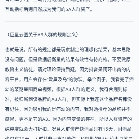
互动指标后则自然成为我们的5A人群资产。
（巨量云图关于A3人群的规则定义）
也就是说，所有的规定都是玩家制定的理想化结果，基本思路
没有问题，但是数据后衡量的结果有效性有待商榷。不要做原
教旨主义信徒，请对理论保持质疑。因为抖音是闭环电商的内
容平台，用户会存在“爱屋及乌”的伪装。举个例子，我看完了痞
幼的某期星图商单视频，根据A3人群的定义，我符合规则标
准，被归属到该品牌的A3人群，但实际上我连这个品牌名都没
有记住，因为吸引我的是痞幼的内容，我对她推荐的品牌并不
感冒，更不是它的A3。因为内容变量的存在，所以人群资产的
纯粹度就会大打折扣。况且人群资产快消品只有15天，耐消品
也仅有30天，人群并非一直跟随你。科特勒的5A理论本身就是