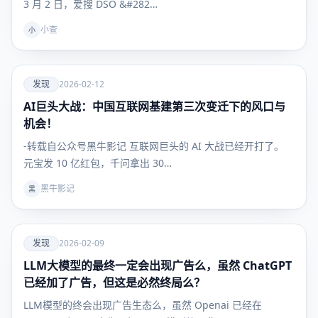
3 月 2 日，爱搜 DSO &#282…
小查
小
爱
发现
2026-02-12
AI巨头大战：中国互联网基建第三次变迁下的风口与
发现
机会！
-转载自公众号黑牛影记 互联网巨头的 AI 大战已经开打了。
元宝发 10 亿红包，千问拿出 30…
黑牛影记
黑
爱
发现
2026-02-09
LLM大模型的最终一定会出现广告么，虽然 ChatGPT
发现
已经加了广告，但这是必然终局么？
LLM模型的终会出现广告生态么，虽然 Openai 已经在