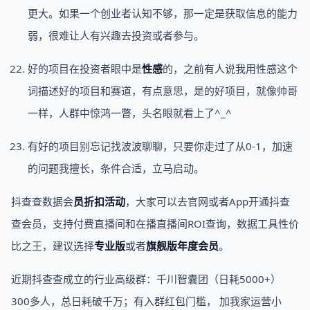
更大。如果一个创业者认知不够，那一定是获取信息的能力
弱，很难让人有兴趣去投资或者参与。
好的项目在投资者眼中是
性感
的，之前有人说我用性感这个
词描述好的项目和赛道，有点意思，是的好项目，就像帅哥
一样，人群中惊鸿一瞥，头名眼就看上了^_^
有好的项目别忘记找波波聊聊，只要你走过了从0-1，加速
的问题我擅长，条件合适，立马启动。
抖查查数据会
员折扣活动
，大家可以去官网或者App开通抖查
查会员，支持付费直播间和在播直播间ROI查询，数据工具性价
比之王，建议选择
专业版
或者
旗舰版年度会员
。
近期抖查查成立的行业高级群：千川智囊团（日耗5000+）
300多人，总日耗破千万；有入群红包门槛， 加我家运营小