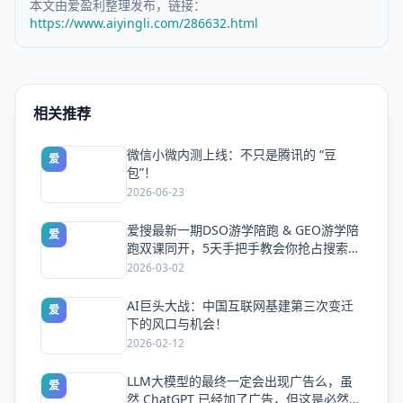
本文由爱盈利整理发布，链接：
https://www.aiyingli.com/286632.html
相关推荐
微信小微内测上线：不只是腾讯的 “豆
爱
包”！
2026-06-23
爱搜最新一期DSO游学陪跑 & GEO游学陪
爱
跑双课同开，5天手把手教会你抢占搜索流
量
2026-03-02
AI巨头大战：中国互联网基建第三次变迁
爱
下的风口与机会！
2026-02-12
LLM大模型的最终一定会出现广告么，虽
爱
然 ChatGPT 已经加了广告，但这是必然终