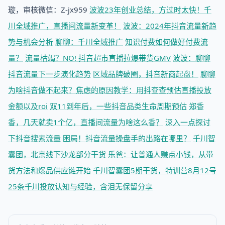
璇，审核微信：Z-jx959
波波23年创业总结，方过时太快！
千
川全域推广，直播间流量新变革！
波波：2024年抖音流量新趋
势与机会分析
聊聊：千川全域推广
知识付费如何做好付费流
量？
流量枯竭？NO! 抖音超市直播拉爆带货GMV
波波：聊聊
抖音流量下一步演化趋势
区域品牌破圈，抖音新商起盘！
聊聊
为啥抖音做不起来？焦虑的原因
教学：用抖查查预估直播投放
金额以及roi
双11到年后，一些抖音品类生命周期预估
郑香
香，几天就卖1个亿，直播间流量为啥这么香？
深入一点探讨
下抖音搜索流量
困局！抖音流量操盘手的出路在哪里？
千川智
囊团，北京线下沙龙部分干货
乐爸：让普通人赚点小钱，从带
货方法和爆品供应链开始
千川智囊团5期干货，特训营8月12号
25条千川投放认知与经验，含泪无保留分享