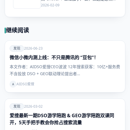
局么？
2026-02-09
继续阅读
爱
发现
2026-06-23
微信小微内测上线：不只是腾讯的 “豆包”！
发现
本文作者：AIDSO爱搜CEO波波 12年搜索获客：10亿+服务费
不含投放 DSO + GEO联动理论提出者…
AIDSO爱搜
A
爱
发现
2026-03-02
爱搜最新一期DSO游学陪跑 & GEO游学陪跑双课同
发现
开，5天手把手教会你抢占搜索流量