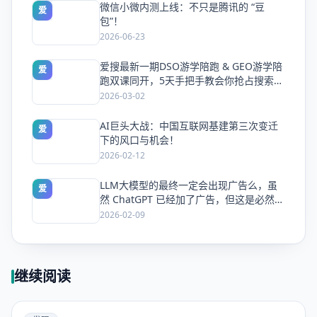
微信小微内测上线：不只是腾讯的 “豆
爱
包”！
2026-06-23
爱搜最新一期DSO游学陪跑 & GEO游学陪
爱
跑双课同开，5天手把手教会你抢占搜索流
量
2026-03-02
AI巨头大战：中国互联网基建第三次变迁
爱
下的风口与机会！
2026-02-12
LLM大模型的最终一定会出现广告么，虽
爱
然 ChatGPT 已经加了广告，但这是必然终
局么？
2026-02-09
继续阅读