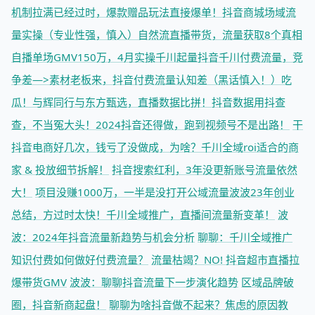
机制拉满已经过时，爆款赠品玩法直接爆单！
抖音商城场域流
量实操（专业性强，慎入）
自然流直播带货，流量获取8个真相
自播单场GMV150万，4月实操千川起量
抖音千川付费流量，竞
争差—>素材
老板来，抖音付费流量认知差（黑话慎入！）
吃
瓜！与辉同行与东方甄选，直播数据比拼！
抖音数据用抖查
查，不当冤大头！
2024抖音还得做，跑到视频号不是出路！
干
抖音电商好几次，钱亏了没做成，为啥？
千川全域roi适合的商
家 & 投放细节拆解！
抖音搜索红利，3年没更新账号流量依然
大！
项目没赚1000万，一半是没打开公域流量
波波23年创业
总结，方过时太快！
千川全域推广，直播间流量新变革！
波
波：2024年抖音流量新趋势与机会分析
聊聊：千川全域推广
知识付费如何做好付费流量？
流量枯竭？NO! 抖音超市直播拉
爆带货GMV
波波：聊聊抖音流量下一步演化趋势
区域品牌破
圈，抖音新商起盘！
聊聊为啥抖音做不起来？焦虑的原因
教