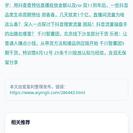
学：用抖查查预估直播投放金额以及roi
双11到年后，一些抖音
品类生命周期预估
郑香香，几天就卖1个亿，直播间流量为啥
这么香？
深入一点探讨下抖音搜索流量
困局！抖音流量操盘手
的出路在哪里？
千川智囊团，北京线下沙龙部分干货
乐爸：让
普通人赚点小钱，从带货方法和爆品供应链开始
千川智囊团5
期干货，特训营8月12号
25条千川投放认知与经验，含泪无保
留分享
本文由爱盈利整理发布，链接：
https://www.aiyingli.com/286443.html
相关推荐