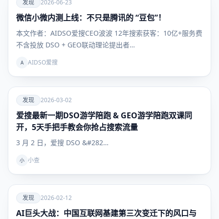
爱
发现
2026-06-23
微信小微内测上线：不只是腾讯的 “豆包”！
发现
本文作者：AIDSO爱搜CEO波波 12年搜索获客：10亿+服务费
不含投放 DSO + GEO联动理论提出者…
AIDSO爱搜
A
爱
发现
2026-03-02
爱搜最新一期DSO游学陪跑 & GEO游学陪跑双课同
发现
开，5天手把手教会你抢占搜索流量
3 月 2 日，爱搜 DSO &#282…
小查
小
爱
发现
2026-02-12
AI巨头大战：中国互联网基建第三次变迁下的风口与
发现