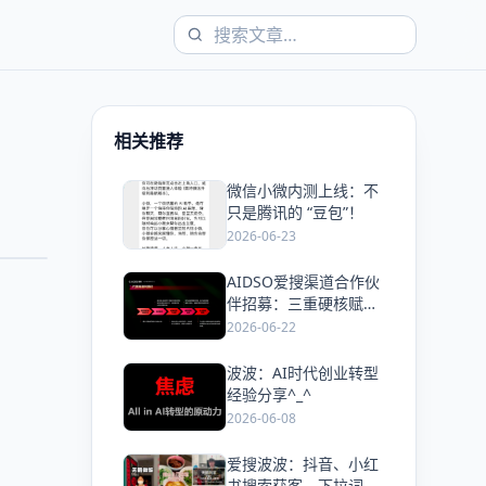
相关推荐
微信小微内测上线：不
爱
只是腾讯的 “豆包”！
2026-06-23
AIDSO爱搜渠道合作伙
爱
伴招募：三重硬核赋
能，抢占AI GEO高利润
2026-06-22
赛道
波波：AI时代创业转型
爱
经验分享^_^
2026-06-08
爱搜波波：抖音、小红
爱
书搜索获客，下拉词优