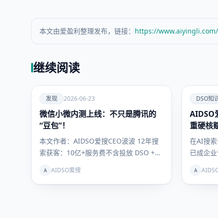
本文由爱盈利整理发布，链接：
https://www.aiyingli.com
继续阅读
爱
爱
发现
2026-06-23
DSO知
微信小微内测上线：不只是腾讯的
发现
AIDS
DSO知识
库
“豆包”！
重硬核赋
道
本文作者：AIDSO爱搜CEO波波 12年搜
在AI搜
索获客：10亿+服务费不含投放 DSO +
已成企业
GEO联动理论提出者…
公司、营
AIDSO爱搜
AID
A
A