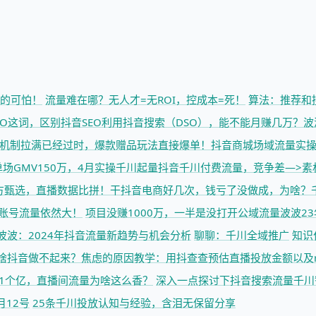
强的可怕！
流量难在哪？无人才=无ROI，控成本=死！
算法：推荐和
O这词，区别抖音SEO
利用抖音搜索（DSO），能不能月赚几万？
波
机制拉满已经过时，爆款赠品玩法直接爆单！
抖音商城场域流量实
场GMV150万，4月实操千川起量
抖音千川付费流量，竞争差—>素
方甄选，直播数据比拼！
干抖音电商好几次，钱亏了没做成，为啥？
账号流量依然大！
项目没赚1000万，一半是没打开公域流量
波波2
波波：2024年抖音流量新趋势与机会分析
聊聊：千川全域推广
知识
啥抖音做不起来？焦虑的原因
教学：用抖查查预估直播投放金额以及r
1个亿，直播间流量为啥这么香？
深入一点探讨下抖音搜索流量
千川
月12号
25条千川投放认知与经验，含泪无保留分享