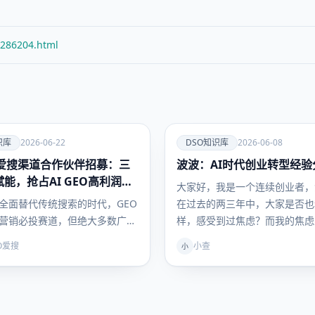
/286204.html
爱
识库
2026-06-22
DSO知识库
2026-06-08
O爱搜渠道合作伙伴招募：三
波波：AI时代创业转型经验分
DSO知识
库
能，抢占AI GEO高利润赛
大家好，我是一个连续创业者，
索全面替代传统搜索的时代，GEO
在过去的两三年中，大家是否也
营销必投赛道，但绝大多数广告
样，感受到过焦虑？而我的焦虑
销服务商普遍面临三大困境：…
于原…
SO爱搜
小查
小