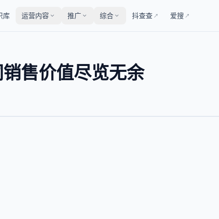
识库
运营内容
推广
综合
抖查查
爱搜
↗
↗
小词销售价值尽览无余