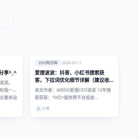
爱
DSO知识库
2026-05-11
享^_^
爱搜波波：抖音、小红书搜索获
DSO知识
库
客，下拉词优化细节详解（建议收
波波。
藏）
和我一
本文作者：AIDSO爱搜CEO波波 12年搜
主要来自
索获客：10亿+服务费不含投放
DSO+GEO联动理论提出者 数据…
小查
小