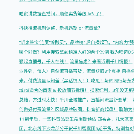
咱家讲数据直播间，顺便卖货等级 lv5 了！
抖快推流机制调整，新机遇期 or 流量荒？
“听泉鉴宝”连麦“冷酸灵”，品牌榜1后自播起飞，“内容力”
哪个好做？
利用搜索拿到精准人群的两个案例
我为啥造DS
颖起直播号，千人在线！
流量焦虑？来看近期千川情报！
业性强，慎入）
自然流直播带货，流量获取8个真相
自播单
来，付费流量认知差（黑话慎入！）
吃瓜！与辉同行与东
域roi适合的商家 & 投放细节拆解！
搜索红利，3年没更新
总结，方过时太快！
千川全域推广，直播间流量新变革！
何做好付费流量？
区域品牌破圈，抖音新商起盘！
聊聊为
11到年后，一些抖音品类生命周期预估
郑香香，几天就卖
团，北京线下沙龙部分干货
千川智囊团5期干货，特训营8