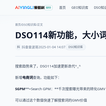
首页
GEO知识库
DSO知
GEO
首页
/
DSO知识库
/
正文
DSO114新功能，大
抖查查波哥
2025-01-04 14:07
抖
DSO知识库
搜索趋势来了，DSO114加速更新迭代^_^
新增
电商词
查询，功能如下：
SGPM
**=Search GPM：**千次搜索曝光带来的转化GMV
可以通过这个数值快速了解搜索词的GMV价值