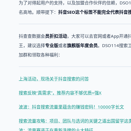
为了对得起用户的支持，以及加盟合作伙伴的信赖，DSO
名高地。顺带提下：
抖音SEO这个标签不能完全代表抖音
抖查查数据会
员折扣活动
，大家可以去官网或者App开通
王，建议选择
专业版
或者
旗舰版年度会员
。DSO114搜
加群和领取各种福利：
上海活动，现场关于抖音搜索的问答
搜索反映“真需求”，推荐内容不够优质=强X
波波：抖音搜索流量里蕴含的赚钱密码！10000字长文
搜索流量攻略：项目、团队与选词的关键之道
出国留学这
波：流量赛道正在重新洗牌的十大特征