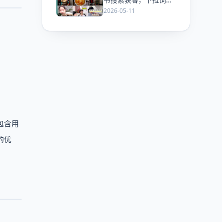
化细节详解（建议收
2026-05-11
藏）
包含用
的优