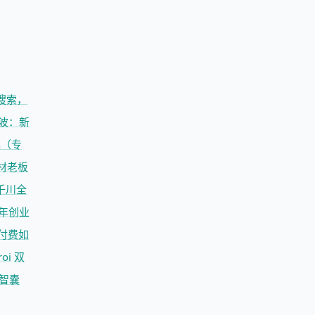
搜索，
波：新
操（专
材
老板
千川全
3年创业
付费如
oi
双
智囊