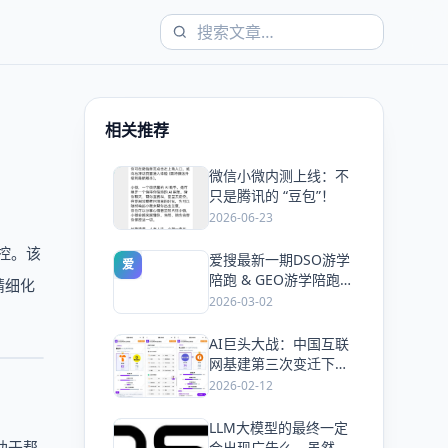
相关推荐
微信小微内测上线：不
爱
只是腾讯的 “豆包”！
2026-06-23
控。该
爱搜最新一期DSO游学
爱
陪跑 & GEO游学陪跑双
精细化
课同开，5天手把手教
2026-03-02
会你抢占搜索流量
AI巨头大战：中国互联
爱
网基建第三次变迁下的
风口与机会！
2026-02-12
LLM大模型的最终一定
爱
助于帮
会出现广告么，虽然