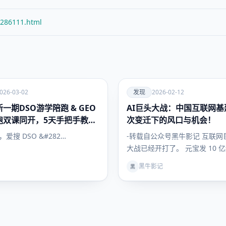
/286111.html
爱
026-03-02
发现
2026-02-12
一期DSO游学陪跑 & GEO
AI巨头大战：中国互联网基
发现
跑双课同开，5天手把手教会
次变迁下的风口与机会！
搜索流量
日，爱搜 DSO &#282…
-转载自公众号黑牛影记 互联网巨
大战已经开打了。 元宝发 10 
问拿出 30…
黑牛影记
黑