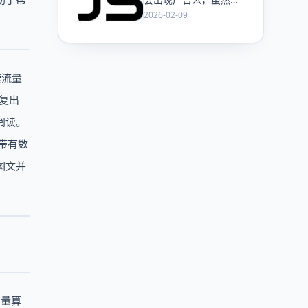
ChatGPT 已经加了广
2026-02-09
告，但这是必然终局
么？
索流量
反复出
阅读。
带有数
图文并
巨量算