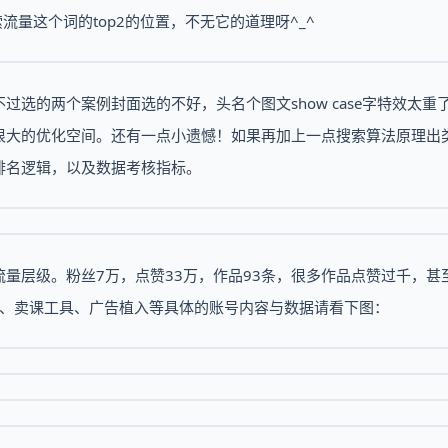
量这个词的top2的位置，不无它的道理呀^_^
选的两个案例封面选的不好，头名个图文show case字特效太重
很大的优化空间。还有一点小遗憾！如果再加上一点搜索算法原理出
排名逻辑，以及数据考核指标。
量层级。粉丝7万，点赞33万，作品93条，很多作品点赞过千，甚
盘、卖课工具、广告植入等具体的账号内容与数据请看下图：