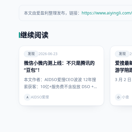
本文由爱盈利整理发布，链接：
https://www.aiyingli.com
继续阅读
爱
爱
发现
2026-06-23
发现
2
微信小微内测上线：不只是腾讯的
发现
爱搜最新
发现
“豆包”！
游学陪
你抢占
本文作者：AIDSO爱搜CEO波波 12年搜
3 月 2 
索获客：10亿+服务费不含投放 DSO +
GEO联动理论提出者…
AIDSO爱搜
小查
A
小