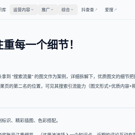
识库
运营内容
推广
综合
抖查查
爱搜
↗
↗
注重每一个细节！
拿到 “搜索流量” 的图文作为案例，详细拆解下，优质图文的细节把
结果页的第二名的位置，可见其搜索引流能力（图文形式+优质内容+
o、系列标识、精彩插图、色彩搭配。
夸奖账号注重细节。（这里波波插入一个知识点，近期的评论互动有