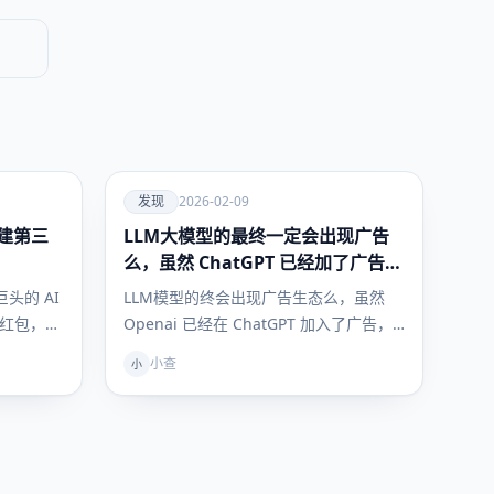
爱
发现
2026-02-09
建第三
LLM大模型的最终一定会出现广告
发现
么，虽然 ChatGPT 已经加了广告，
但这是必然终局么？
头的 AI
LLM模型的终会出现广告生态么，虽然
亿红包，千
Openai 已经在 ChatGPT 加入了广告，
但是开元模型终局非要是…
小查
小