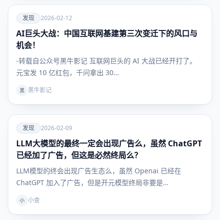
爱
发现
2026-02-12
AI巨头大战：中国互联网基建第三次变迁下的风口与
发现
机会！
-转载自公众号黑牛影记 互联网巨头的 AI 大战已经开打了。
元宝发 10 亿红包，千问拿出 30…
黑牛影记
黑
爱
发现
2026-02-09
LLM大模型的最终一定会出现广告么，虽然 ChatGPT
发现
已经加了广告，但这是必然终局么？
LLM模型的终会出现广告生态么，虽然 Openai 已经在
ChatGPT 加入了广告，但是开元模型终局非要是…
小查
小