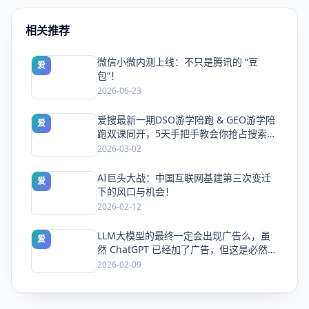
相关推荐
微信小微内测上线：不只是腾讯的 “豆
爱
包”！
2026-06-23
爱搜最新一期DSO游学陪跑 & GEO游学陪
爱
跑双课同开，5天手把手教会你抢占搜索流
量
2026-03-02
AI巨头大战：中国互联网基建第三次变迁
爱
下的风口与机会！
2026-02-12
LLM大模型的最终一定会出现广告么，虽
爱
然 ChatGPT 已经加了广告，但这是必然终
局么？
2026-02-09