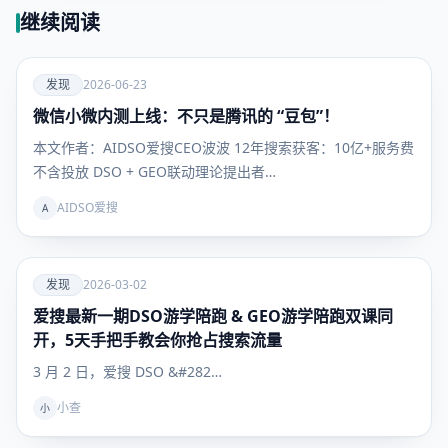
继续阅读
爱
发现
2026-06-23
微信小微内测上线：不只是腾讯的 “豆包”！
发现
本文作者：AIDSO爱搜CEO波波 12年搜索获客：10亿+服务费
不含投放 DSO + GEO联动理论提出者…
AIDSO爱搜
A
爱
发现
2026-03-02
爱搜最新一期DSO游学陪跑 & GEO游学陪跑双课同
发现
开，5天手把手教会你抢占搜索流量
3 月 2 日，爱搜 DSO &#282…
小查
小