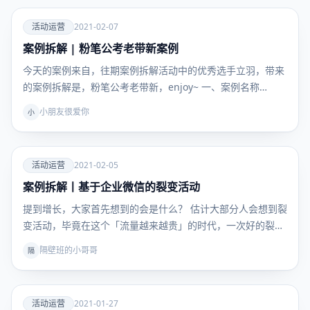
爱
活动运营
2021-02-07
案例拆解 | 粉笔公考老带新案例
活动运
营
今天的案例来自，往期案例拆解活动中的优秀选手立羽，带来
的案例拆解是，粉笔公考老带新，enjoy~ 一、案例名称…
小朋友很爱你
小
爱
活动运营
2021-02-05
案例拆解丨基于企业微信的裂变活动
活动运
营
提到增长，大家首先想到的会是什么？ 估计大部分人会想到裂
变活动，毕竟在这个「流量越来越贵」的时代，一次好的裂
变…
隔壁班的小哥哥
隔
爱
活动运营
2021-01-27