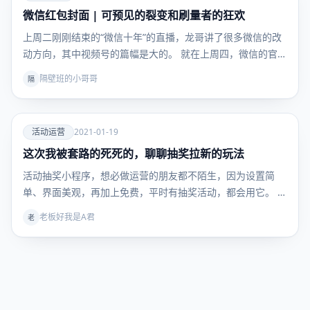
微信红包封面 | 可预见的裂变和刷量者的狂欢
活动运
营
上周二刚刚结束的“微信十年”的直播，龙哥讲了很多微信的改
动方向，其中视频号的篇幅是大的。 就在上周四，微信的官…
隔壁班的小哥哥
隔
爱
活动运营
2021-01-19
这次我被套路的死死的，聊聊抽奖拉新的玩法
活动运
营
活动抽奖小程序，想必做运营的朋友都不陌生，因为设置简
单、界面美观，再加上免费，平时有抽奖活动，都会用它。 平
时…
老板好我是A君
老