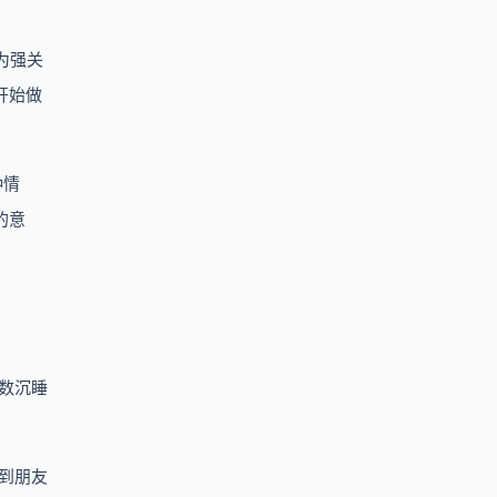
为强关
开始做
种情
的意
数沉睡
到朋友