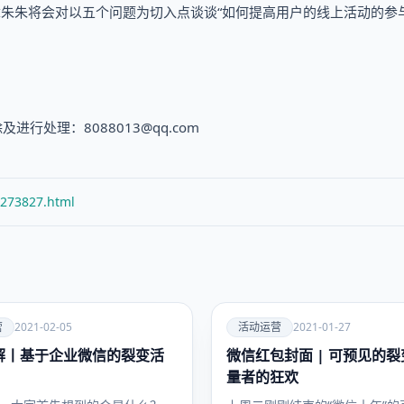
章朱朱将会对以五个问题为切入点谈谈“如何提高用户的线上活动的参与
处理：8088013@qq.com
/273827.html
爱
营
2021-02-05
活动运营
2021-01-27
解丨基于企业微信的裂变活
微信红包封面 | 可预见的
活动运
营
量者的狂欢