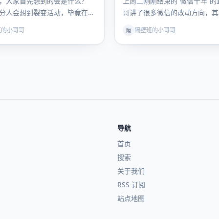
，大家首先想到的会是什么？
上周二刚刚结束的“微信十年”的
分人会想到裂变活动，毕竟在这
哥讲了很多微信的改动方向，其
越来越贵」的时代，一次好的裂
的篇幅是大的。 就在上周四，
班的小哥哥
隔壁班的小哥哥
隔
导航
首页
搜索
关于我们
RSS 订阅
站点地图