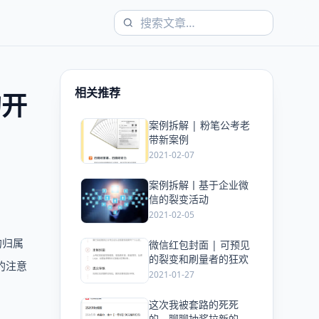
相关推荐
的开
案例拆解 | 粉笔公考老
爱
带新案例
2021-02-07
案例拆解丨基于企业微
爱
信的裂变活动
2021-02-05
的归属
微信红包封面 | 可预见
爱
的裂变和刷量者的狂欢
的注意
2021-01-27
这次我被套路的死死
爱
的，聊聊抽奖拉新的玩