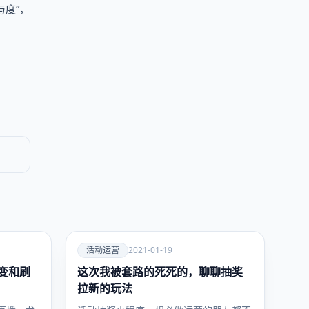
度”，
爱
活动运营
2021-01-19
裂变和刷
这次我被套路的死死的，聊聊抽奖
活动运
营
拉新的玩法