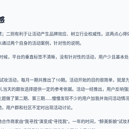
感
惯；二则有利于让活动产生品牌效应、树立行业权威性。这两点心得
朱通过两个自身的活动案例，针对性的说明。
的时候，平台的垂直标签不清晰，没有针对性的活动，用户少且基本
新娘”试妆活动，每月一期共推出了10期。活动开始的目的很简单，就是
婚礼当天的跟妆选择提供一定的参考依据。活动一经推出，用户反响强
主题做了第二期、第三期……慢慢发现不少的用户加我并询问活动情
动，用户群和社区不定时出现活动讨论。
作商家由“我寻找”演变成“寻找我”。一年的时间，“醉美新娘”试妆