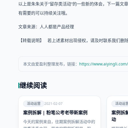
以上是朱朱关于“留存类活动”的一些新的体会，下一篇文
有需要的可以持续关注哦。
文章来源：人人都是产品经理
【转载说明】 若上述素材出现侵权，请及时联系我们删除及进行
本文由爱盈利整理发布，链接：
https://www.aiyingli.com
继续阅读
爱
爱
活动运营
2021-02-07
活动运
案例拆解 | 粉笔公考老带新案例
活动运
案例拆
活动运
营
营
动
今天的案例来自，往期案例拆解活动中的