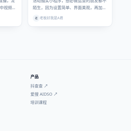
直播，龙
活动抽奖小程序，想必做运营的朋友都不
中视频号
陌生，因为设置简单、界面美观，再加上
微信的官…
免费，平时有抽奖活动，都会用它。 平
老板好我是A君
老
时…
产品
抖查查 ↗
爱搜 AIDSO ↗
培训课程