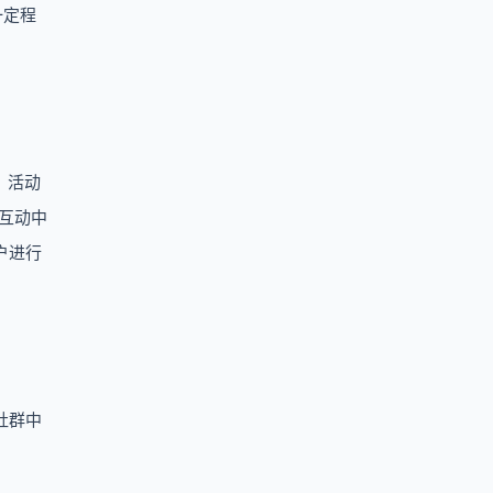
一定程
、活动
互动中
户进行
社群中
。