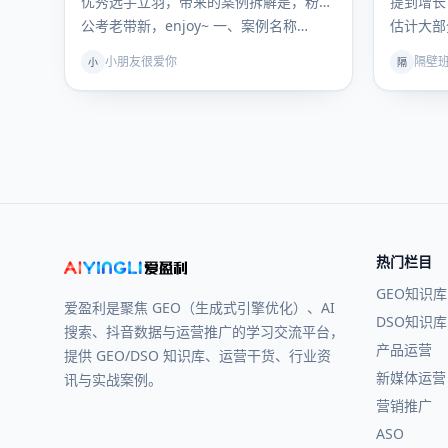
优秀选手立羽，带来的案例拆解是，粉笔
提到增长
公考老带新，enjoy~ 一、案例名称…
估计大部
个「流量
小朋友很爱你
隔壁
小
隔
变…
热门栏目
GEO知识库
爱盈利是聚焦 GEO（生成式引擎优化）、AI
DSO知识库
搜索、抖音数据与运营推广的学习交流平台，
产品运营
提供 GEO/DSO 知识库、运营干货、行业资
新媒体运营
讯与实战案例。
营销推广
ASO