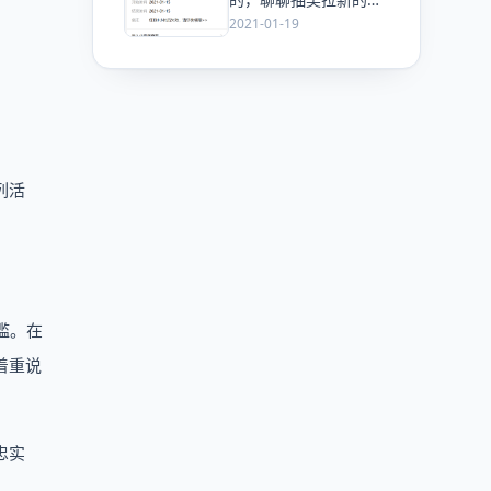
法
2021-01-19
列活
槛。在
着重说
忠实