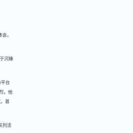
体会，
处于沉睡
为平台
烈，他
况，甚
系列活