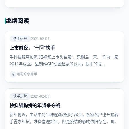
继续阅读
爱
快手运营
2021-02-05
上市前夜，“十问”快手
快手运
营
手科技距离加冕“短视频上市头名股”，只剩后一天。 作为一家
2011年成立，靠制作GIF动图起家的公司，快手的成…
阿发的小助手
阿
爱
快手运营
2021-02-05
快抖猫狗拼的年货争夺战
快手运
营
新年将近，生活中的年味逐渐浓郁了起来，各家各户也开始着
手置办年货，准备喜迎新年。但是疫情的影响依旧存在，国家
也…