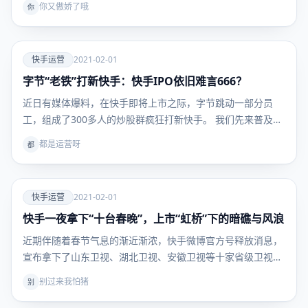
你又傲娇了哦
你
爱
快手运营
2021-02-01
字节“老铁”打新快手：快手IPO依旧难言666？
快手运
营
近日有媒体爆料，在快手即将上市之际，字节跳动一部分员
工，组成了300多人的炒股群疯狂打新快手。 我们先来普及
一…
都是运营呀
都
爱
快手运营
2021-02-01
快手一夜拿下“十台春晚”，上市“虹桥”下的暗礁与风浪
快手运
营
近期伴随着春节气息的渐近渐浓，快手微博官方号释放消息，
宣布拿下了山东卫视、湖北卫视、安徽卫视等十家省级卫视春
晚…
别过来我怕猪
别