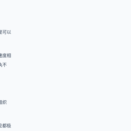
是可以
速度相
执不
组织
论都极