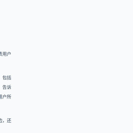
责用户
，包括
，告诉
用户所
边，还