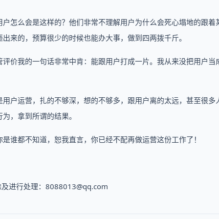
用户怎么会是这样的？他们非常不理解用户为什么会死心塌地的跟着
砸出来的，预算很少的时候也能办大事，做到四两拨千斤。
管评价我的一句话非常中肯：能跟用户打成一片。我从来没把用户当
是用户运营，扎的不够深，想的不够多，跟用户离的太远，甚至很多
行为，拿到所谓的结果。
你是谁都不知道，恕我直言，你已经不配再做运营这份工作了！
处理：8088013@qq.com