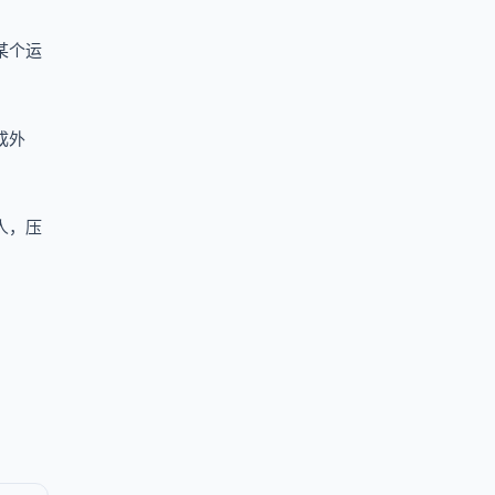
某个运
成外
人，压