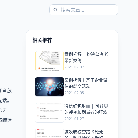
相关推荐
案例拆解 | 粉笔公考老
爱
带新案例
2021-02-07
案例拆解丨基于企业微
爱
信的裂变活动
知道放
2021-02-05
句话。
微信红包封面 | 可预见
爱
心去
的裂变和刷量者的狂欢
2021-01-27
取缔运
这次我被套路的死死
爱
的，聊聊抽奖拉新的玩