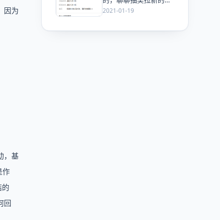
法
，因为
2021-01-19
动，基
是作
结的
何回