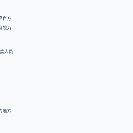
是官方
用魄力
运营人员
的地方