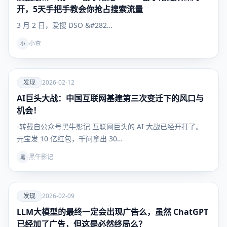
开，5天手把手教会你抢占搜索流量
3 月 2 日，爱搜 DSO &#282…
小查
小
爱
发现
2026-02-12
AI巨头大战：中国互联网基建第三次变迁下的风口与
发现
机会！
-转载自公众号黑牛影记 互联网巨头的 AI 大战已经开打了。
元宝发 10 亿红包，千问拿出 30…
黑牛影记
黑
爱
发现
2026-02-09
LLM大模型的最终一定会出现广告么，虽然 ChatGPT
发现
已经加了广告，但这是必然终局么？