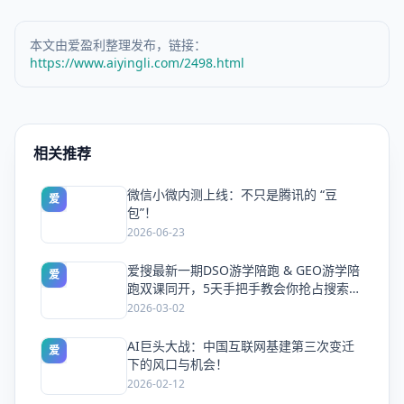
本文由爱盈利整理发布，链接：
https://www.aiyingli.com/2498.html
相关推荐
微信小微内测上线：不只是腾讯的 “豆
爱
包”！
2026-06-23
爱搜最新一期DSO游学陪跑 & GEO游学陪
爱
跑双课同开，5天手把手教会你抢占搜索流
量
2026-03-02
AI巨头大战：中国互联网基建第三次变迁
爱
下的风口与机会！
2026-02-12