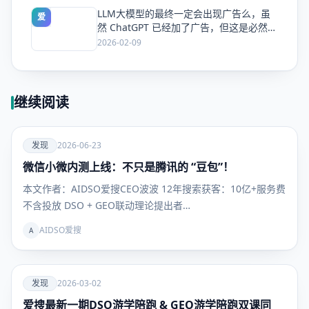
LLM大模型的最终一定会出现广告么，虽
爱
然 ChatGPT 已经加了广告，但这是必然终
局么？
2026-02-09
继续阅读
爱
发现
2026-06-23
微信小微内测上线：不只是腾讯的 “豆包”！
发现
本文作者：AIDSO爱搜CEO波波 12年搜索获客：10亿+服务费
不含投放 DSO + GEO联动理论提出者…
AIDSO爱搜
A
爱
发现
2026-03-02
爱搜最新一期DSO游学陪跑 & GEO游学陪跑双课同
发现