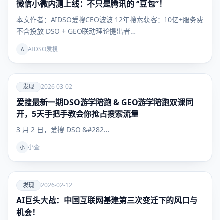
微信小微内测上线：不只是腾讯的 “豆包”！
发现
本文作者：AIDSO爱搜CEO波波 12年搜索获客：10亿+服务费
不含投放 DSO + GEO联动理论提出者…
AIDSO爱搜
A
爱
发现
2026-03-02
爱搜最新一期DSO游学陪跑 & GEO游学陪跑双课同
发现
开，5天手把手教会你抢占搜索流量
3 月 2 日，爱搜 DSO &#282…
小查
小
爱
发现
2026-02-12
AI巨头大战：中国互联网基建第三次变迁下的风口与
发现
机会！