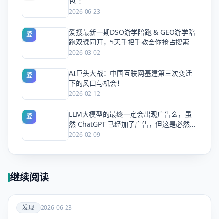
包”！
2026-06-23
爱搜最新一期DSO游学陪跑 & GEO游学陪
爱
跑双课同开，5天手把手教会你抢占搜索流
量
2026-03-02
AI巨头大战：中国互联网基建第三次变迁
爱
下的风口与机会！
2026-02-12
LLM大模型的最终一定会出现广告么，虽
爱
然 ChatGPT 已经加了广告，但这是必然终
局么？
2026-02-09
继续阅读
爱
发现
2026-06-23