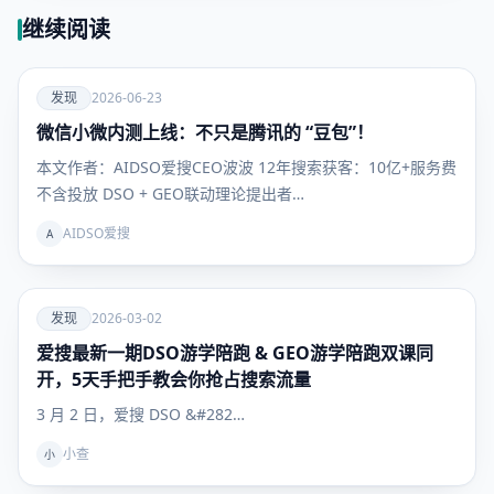
继续阅读
爱
发现
2026-06-23
微信小微内测上线：不只是腾讯的 “豆包”！
发现
本文作者：AIDSO爱搜CEO波波 12年搜索获客：10亿+服务费
不含投放 DSO + GEO联动理论提出者…
AIDSO爱搜
A
爱
发现
2026-03-02
爱搜最新一期DSO游学陪跑 & GEO游学陪跑双课同
发现
开，5天手把手教会你抢占搜索流量
3 月 2 日，爱搜 DSO &#282…
小查
小