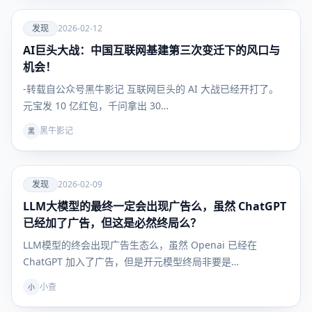
爱
发现
2026-02-12
AI巨头大战：中国互联网基建第三次变迁下的风口与
发现
机会！
-转载自公众号黑牛影记 互联网巨头的 AI 大战已经开打了。
元宝发 10 亿红包，千问拿出 30…
黑牛影记
黑
爱
发现
2026-02-09
LLM大模型的最终一定会出现广告么，虽然 ChatGPT
发现
已经加了广告，但这是必然终局么？
LLM模型的终会出现广告生态么，虽然 Openai 已经在
ChatGPT 加入了广告，但是开元模型终局非要是…
小查
小