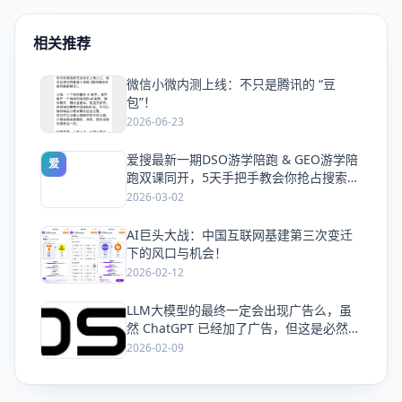
相关推荐
微信小微内测上线：不只是腾讯的 “豆
爱
包”！
2026-06-23
爱搜最新一期DSO游学陪跑 & GEO游学陪
爱
跑双课同开，5天手把手教会你抢占搜索流
量
2026-03-02
AI巨头大战：中国互联网基建第三次变迁
爱
下的风口与机会！
2026-02-12
LLM大模型的最终一定会出现广告么，虽
爱
然 ChatGPT 已经加了广告，但这是必然终
局么？
2026-02-09