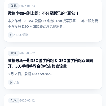
爱
发现
2026-06-23
微信小微内测上线：不只是腾讯的 “豆包”！
发现
本文作者：AIDSO爱搜CEO波波 12年搜索获客：10亿+服务费
不含投放 DSO + GEO联动理论提出者…
AIDSO爱搜
A
爱
发现
2026-03-02
爱搜最新一期DSO游学陪跑 & GEO游学陪跑双课同
发现
开，5天手把手教会你抢占搜索流量
3 月 2 日，爱搜 DSO &#282…
小查
小
爱
发现
2026-02-12