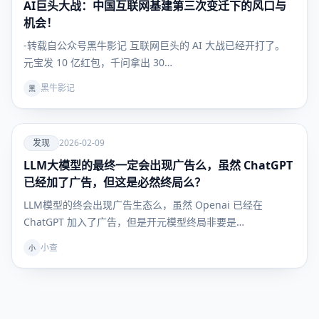
AI巨头大战：中国互联网基建第三次变迁下的风口与
发现
机会！
-转载自公众号黑牛影记 互联网巨头的 AI 大战已经开打了。
元宝发 10 亿红包，千问拿出 30…
黑牛影记
黑
爱
发现
2026-02-09
LLM大模型的最终一定会出现广告么，虽然 ChatGPT
发现
已经加了广告，但这是必然终局么？
LLM模型的终会出现广告生态么，虽然 Openai 已经在
ChatGPT 加入了广告，但是开元模型终局非要是…
小查
小