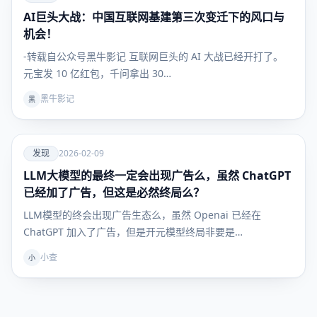
AI巨头大战：中国互联网基建第三次变迁下的风口与
发现
机会！
-转载自公众号黑牛影记 互联网巨头的 AI 大战已经开打了。
元宝发 10 亿红包，千问拿出 30…
黑牛影记
黑
爱
发现
2026-02-09
LLM大模型的最终一定会出现广告么，虽然 ChatGPT
发现
已经加了广告，但这是必然终局么？
LLM模型的终会出现广告生态么，虽然 Openai 已经在
ChatGPT 加入了广告，但是开元模型终局非要是…
小查
小