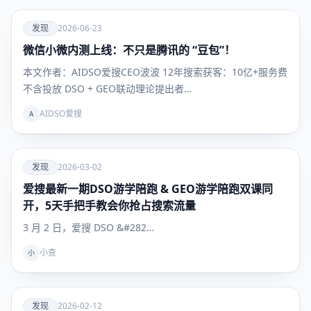
爱
发现
2026-06-23
微信小微内测上线：不只是腾讯的 “豆包”！
发现
本文作者：AIDSO爱搜CEO波波 12年搜索获客：10亿+服务费
不含投放 DSO + GEO联动理论提出者…
AIDSO爱搜
A
爱
发现
2026-03-02
爱搜最新一期DSO游学陪跑 & GEO游学陪跑双课同
发现
开，5天手把手教会你抢占搜索流量
3 月 2 日，爱搜 DSO &#282…
小查
小
爱
发现
2026-02-12