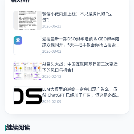
相关推荐
微信小微内测上线：不只是腾讯的 “豆
爱
包”！
2026-06-23
爱搜最新一期DSO游学陪跑 & GEO游学陪
爱
跑双课同开，5天手把手教会你抢占搜索流
量
2026-03-02
AI巨头大战：中国互联网基建第三次变迁
爱
下的风口与机会！
2026-02-12
LLM大模型的最终一定会出现广告么，虽
爱
然 ChatGPT 已经加了广告，但这是必然终
局么？
2026-02-09
继续阅读