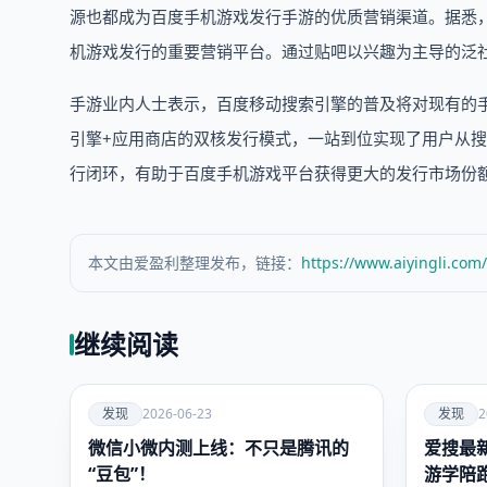
源也都成为百度手机游戏发行手游的优质营销渠道。据悉，
机游戏发行的重要营销平台。通过贴吧以兴趣为主导的泛
手游业内人士表示，百度移动搜索引擎的普及将对现有的手
引擎+应用商店的双核发行模式，一站到位实现了用户从
行闭环，有助于百度手机游戏平台获得更大的发行市场份
本文由爱盈利整理发布，链接：
https://www.aiyingli.com
继续阅读
爱
爱
发现
2026-06-23
发现
2
微信小微内测上线：不只是腾讯的
发现
爱搜最新
发现
“豆包”！
游学陪