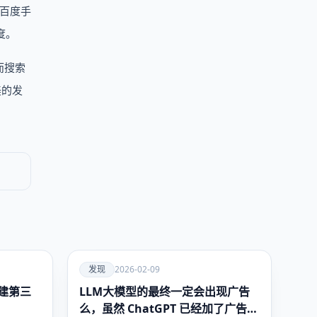
为百度手
度。
而搜索
美的发
爱
发现
2026-02-09
建第三
LLM大模型的最终一定会出现广告
发现
么，虽然 ChatGPT 已经加了广告，