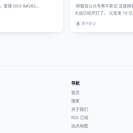
搜索流量
日，爱搜 DSO &#282…
-转载自公众号黑牛影记 互联网巨
大战已经开打了。 元宝发 10 
问拿出 30…
黑牛影记
黑
导航
首页
搜索
关于我们
RSS 订阅
站点地图