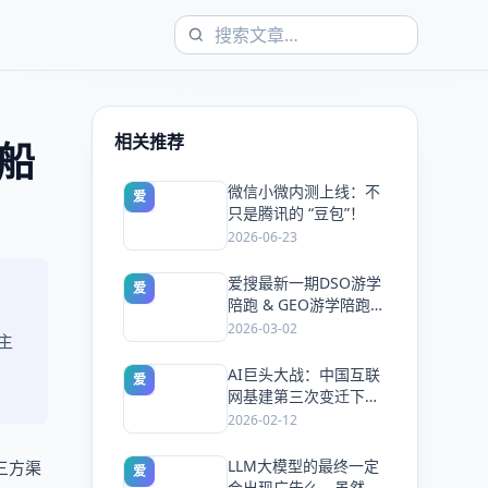
相关推荐
船
微信小微内测上线：不
爱
只是腾讯的 “豆包”！
2026-06-23
爱搜最新一期DSO游学
爱
陪跑 & GEO游学陪跑双
课同开，5天手把手教
2026-03-02
主
会你抢占搜索流量
AI巨头大战：中国互联
爱
网基建第三次变迁下的
风口与机会！
2026-02-12
LLM大模型的最终一定
三方渠
爱
会出现广告么，虽然