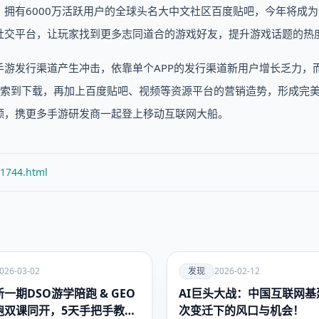
拥有6000万活跃用户的全球头名大中文社区百度贴吧，今年将成
社交平台，让玩家找到更多志同道合的游戏好友，提升游戏话题的热
游发行渠道产生冲击，依靠单个APP的发行渠道新用户增长乏力，
搜索到下载，再加上百度贴吧、视频等资源平台的营销造势，形成完
额，携更多手游研发商一起登上移动互联网大船。
/1744.html
爱
026-03-02
发现
2026-02-12
一期DSO游学陪跑 & GEO
AI巨头大战：中国互联网基
发现
跑双课同开，5天手把手教会
次变迁下的风口与机会！