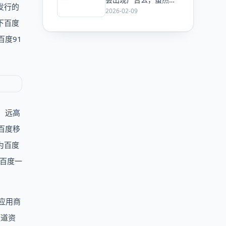
发行的
ChatGPT 已经加了广
2026-02-09
告，但这是必然终局
下百度
么？
百度91
%，远高
百度移
为百度
”百度一
应用商
频道资