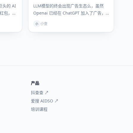
但这是必然终局么？
头的 AI
LLM模型的终会出现广告生态么，虽然
亿红包，千
Openai 已经在 ChatGPT 加入了广告，
但是开元模型终局非要是…
小查
小
产品
抖查查 ↗
爱搜 AIDSO ↗
培训课程