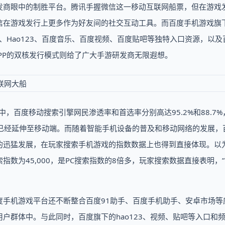
发商眼中的制胜平台。腾讯手握微信这一移动互联网船票，但在游戏
信在游戏发行上更多作为好友间的社交互动工具。而百度手机游戏旗
、Hao123、百度音乐、百度视频、百度贴吧等独特入口资源，以及
PP的双核发行模式则给了广大手游研发商无限遐想。
中，百度移动搜索引擎网民渗透率和首选率分别高达95.2%和88.7
索习惯已经延伸至移动端。而随着智能手机设备的普及和移动网络的发展，
的迅猛发展，在玩家搜索手机游戏的指数数据上也得到直接体现。以
数为45,000，是PC搜索指数的8倍多，玩家搜索数据直接表明，
度手机游戏平台还不断整合百度91助手、百度手机助手、安卓市场等
户群体中。与此同时，百度旗下的hao123、视频、贴吧等入口和