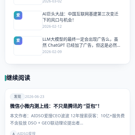
量
2026-03-02
AI巨头大战：中国互联网基建第三次变迁
爱
下的风口与机会！
2026-02-12
LLM大模型的最终一定会出现广告么，虽
爱
然 ChatGPT 已经加了广告，但这是必然终
局么？
2026-02-09
继续阅读
爱
发现
2026-06-23
微信小微内测上线：不只是腾讯的 “豆包”！
发现
本文作者：AIDSO爱搜CEO波波 12年搜索获客：10亿+服务费
不含投放 DSO + GEO联动理论提出者…
AIDSO爱搜
A