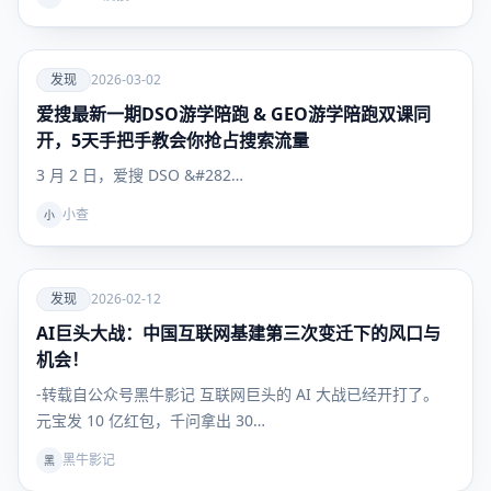
爱
发现
2026-03-02
爱搜最新一期DSO游学陪跑 & GEO游学陪跑双课同
发现
开，5天手把手教会你抢占搜索流量
3 月 2 日，爱搜 DSO &#282…
小查
小
爱
发现
2026-02-12
AI巨头大战：中国互联网基建第三次变迁下的风口与
发现
机会！
-转载自公众号黑牛影记 互联网巨头的 AI 大战已经开打了。
元宝发 10 亿红包，千问拿出 30…
黑牛影记
黑