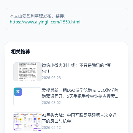
本文由爱盈利整理发布，链接：
https://www.aiyingli.com/1550.html
相关推荐
微信小微内测上线：不只是腾讯的 “豆
爱
包”！
2026-06-23
爱搜最新一期DSO游学陪跑 & GEO游学陪
爱
跑双课同开，5天手把手教会你抢占搜索流
量
2026-03-02
AI巨头大战：中国互联网基建第三次变迁
爱
下的风口与机会！
2026-02-12