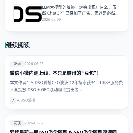
LLM大模型的最终一定会出现广告么，虽
爱
然 ChatGPT 已经加了广告，但这是必然终
局么？
2026-02-09
继续阅读
爱
发现
2026-06-23
微信小微内测上线：不只是腾讯的 “豆包”！
发现
本文作者：AIDSO爱搜CEO波波 12年搜索获客：10亿+服务费
不含投放 DSO + GEO联动理论提出者…
AIDSO爱搜
A
爱
发现
2026-03-02
爱搜最新一期DSO游学陪跑 & GEO游学陪跑双课同
发现