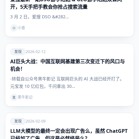
开，5天手把手教会你抢占搜索流量
3 月 2 日，爱搜 DSO &#282…
小查
小
爱
发现
2026-02-12
AI巨头大战：中国互联网基建第三次变迁下的风口与
发现
机会！
-转载自公众号黑牛影记 互联网巨头的 AI 大战已经开打了。
元宝发 10 亿红包，千问拿出 30…
黑牛影记
黑
爱
发现
2026-02-09
LLM大模型的最终一定会出现广告么，虽然 ChatGPT
发现
已经加了广告，但这是必然终局么？