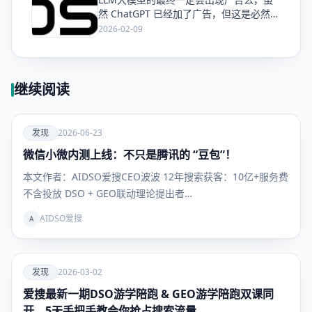
爱
然 ChatGPT 已经加了广告，但这是必然终
局么？
2026-02-09
继续阅读
爱
发现
2026-06-23
微信小微内测上线：不只是腾讯的 “豆包”！
发现
本文作者：AIDSO爱搜CEO波波 12年搜索获客：10亿+服务费
不含投放 DSO + GEO联动理论提出者…
AIDSO爱搜
A
爱
发现
2026-03-02
爱搜最新一期DSO游学陪跑 & GEO游学陪跑双课同
发现
开，5天手把手教会你抢占搜索流量