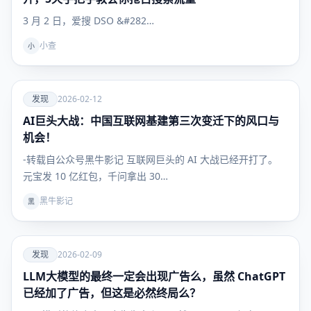
3 月 2 日，爱搜 DSO &#282…
小查
小
爱
发现
2026-02-12
AI巨头大战：中国互联网基建第三次变迁下的风口与
发现
机会！
-转载自公众号黑牛影记 互联网巨头的 AI 大战已经开打了。
元宝发 10 亿红包，千问拿出 30…
黑牛影记
黑
爱
发现
2026-02-09
LLM大模型的最终一定会出现广告么，虽然 ChatGPT
发现
已经加了广告，但这是必然终局么？