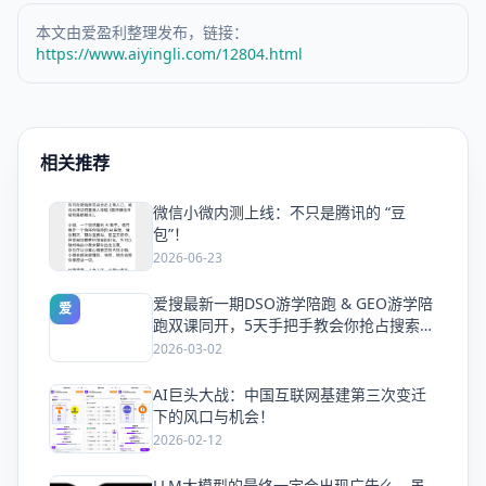
本文由爱盈利整理发布，链接：
https://www.aiyingli.com/12804.html
相关推荐
微信小微内测上线：不只是腾讯的 “豆
爱
包”！
2026-06-23
爱搜最新一期DSO游学陪跑 & GEO游学陪
爱
跑双课同开，5天手把手教会你抢占搜索流
量
2026-03-02
AI巨头大战：中国互联网基建第三次变迁
爱
下的风口与机会！
2026-02-12
LLM大模型的最终一定会出现广告么，虽