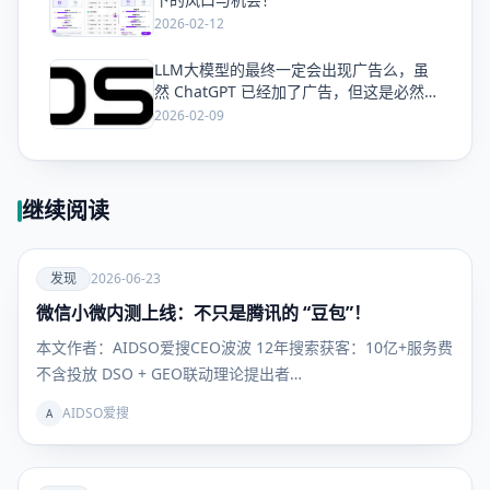
2026-02-12
LLM大模型的最终一定会出现广告么，虽
爱
然 ChatGPT 已经加了广告，但这是必然终
局么？
2026-02-09
继续阅读
爱
发现
2026-06-23
微信小微内测上线：不只是腾讯的 “豆包”！
发现
本文作者：AIDSO爱搜CEO波波 12年搜索获客：10亿+服务费
不含投放 DSO + GEO联动理论提出者…
AIDSO爱搜
A