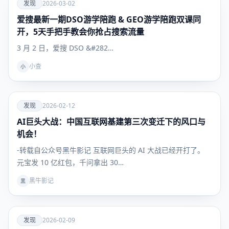
爱
发现
2026-03-02
爱搜最新一期DSO游学陪跑 & GEO游学陪跑双课同
发现
开，5天手把手教会你抢占搜索流量
3 月 2 日，爱搜 DSO &#282…
小查
小
爱
发现
2026-02-12
AI巨头大战：中国互联网基建第三次变迁下的风口与
发现
机会！
-转载自公众号黑牛影记 互联网巨头的 AI 大战已经开打了。
元宝发 10 亿红包，千问拿出 30…
黑牛影记
黑
爱
发现
2026-02-09