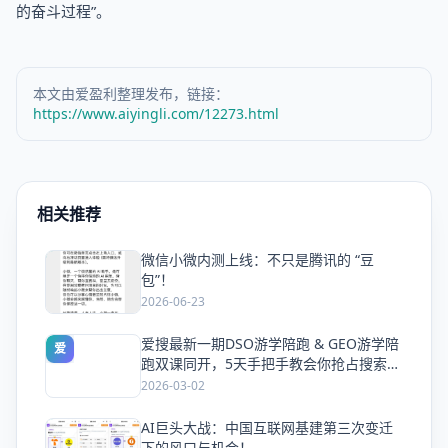
的奋斗过程”。
本文由爱盈利整理发布，链接：
https://www.aiyingli.com/12273.html
相关推荐
微信小微内测上线：不只是腾讯的 “豆
爱
包”！
2026-06-23
爱搜最新一期DSO游学陪跑 & GEO游学陪
爱
跑双课同开，5天手把手教会你抢占搜索流
量
2026-03-02
AI巨头大战：中国互联网基建第三次变迁
爱
下的风口与机会！