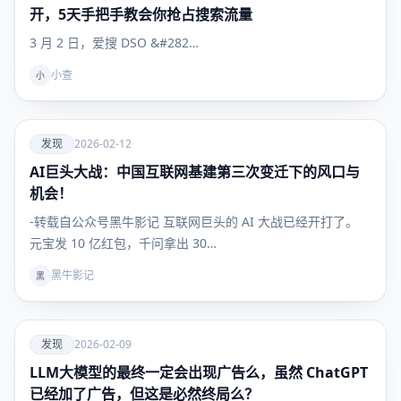
开，5天手把手教会你抢占搜索流量
3 月 2 日，爱搜 DSO &#282…
小查
小
爱
发现
2026-02-12
AI巨头大战：中国互联网基建第三次变迁下的风口与
发现
机会！
-转载自公众号黑牛影记 互联网巨头的 AI 大战已经开打了。
元宝发 10 亿红包，千问拿出 30…
黑牛影记
黑
爱
发现
2026-02-09
LLM大模型的最终一定会出现广告么，虽然 ChatGPT
发现
已经加了广告，但这是必然终局么？