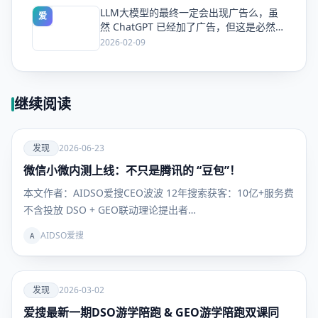
LLM大模型的最终一定会出现广告么，虽
爱
然 ChatGPT 已经加了广告，但这是必然终
局么？
2026-02-09
继续阅读
爱
发现
2026-06-23
微信小微内测上线：不只是腾讯的 “豆包”！
发现
本文作者：AIDSO爱搜CEO波波 12年搜索获客：10亿+服务费
不含投放 DSO + GEO联动理论提出者…
AIDSO爱搜
A
爱
发现
2026-03-02
爱搜最新一期DSO游学陪跑 & GEO游学陪跑双课同
发现