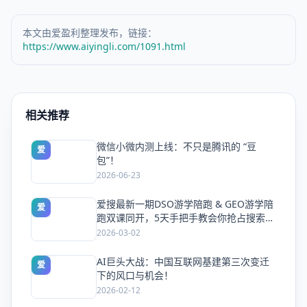
本文由爱盈利整理发布，链接：
https://www.aiyingli.com/1091.html
相关推荐
微信小微内测上线：不只是腾讯的 “豆
爱
包”！
2026-06-23
爱搜最新一期DSO游学陪跑 & GEO游学陪
爱
跑双课同开，5天手把手教会你抢占搜索流
量
2026-03-02
AI巨头大战：中国互联网基建第三次变迁
爱
下的风口与机会！
2026-02-12