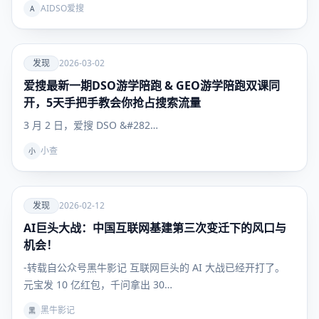
AIDSO爱搜
A
爱
发现
2026-03-02
爱搜最新一期DSO游学陪跑 & GEO游学陪跑双课同
发现
开，5天手把手教会你抢占搜索流量
3 月 2 日，爱搜 DSO &#282…
小查
小
爱
发现
2026-02-12
AI巨头大战：中国互联网基建第三次变迁下的风口与
发现
机会！
-转载自公众号黑牛影记 互联网巨头的 AI 大战已经开打了。
元宝发 10 亿红包，千问拿出 30…
黑牛影记
黑