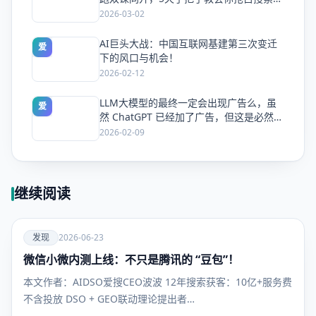
量
2026-03-02
AI巨头大战：中国互联网基建第三次变迁
爱
下的风口与机会！
2026-02-12
LLM大模型的最终一定会出现广告么，虽
爱
然 ChatGPT 已经加了广告，但这是必然终
局么？
2026-02-09
继续阅读
爱
发现
2026-06-23
微信小微内测上线：不只是腾讯的 “豆包”！
发现
本文作者：AIDSO爱搜CEO波波 12年搜索获客：10亿+服务费
不含投放 DSO + GEO联动理论提出者…