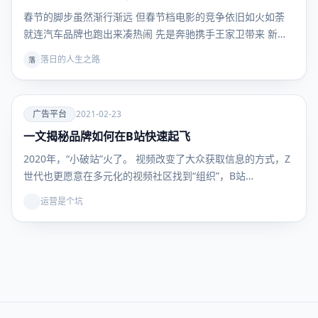
台
春节的脚步虽然渐行渐远 但春节档电影的竞争依旧如火如荼
就连汽车品牌也跑出来凑热闹 先是奔驰携手王家卫带来 新…
落日的人生之路
落
爱
广告平台
2021-02-23
一文揭秘品牌如何在B站快速起飞
广告平
台
2020年，“小破站”火了。 视频改变了大众获取信息的方式，Z
世代也更愿意在多元化的视频社区找到“组织”，B站…
运营是个坑