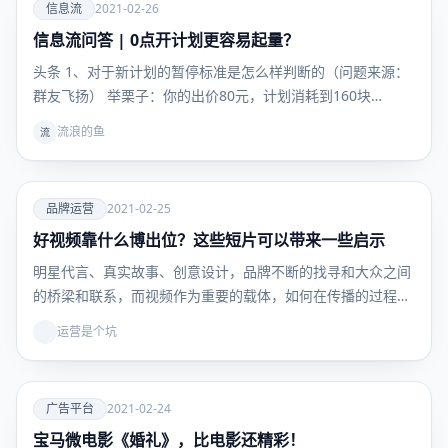
爱
信息流
2021-02-26
信息流问答 | 0点开计划更容易起量？
信息流
头条 1、对于新计划的暂停标准是怎么样判断的（问题来源：
群友飞扬） 举栗子：你的出价80元，计划消耗到160块…
流浪的鱼
流
爱
品牌运营
2021-02-25
好视频靠什么博出位？这些短片可以带来一些启示
品牌运
营
明星代言、真实故事、创意设计，品牌不断的找寻和大众之间
的桥梁和联系，而视频作为重要的载体，如何在传播的过程中
与…
运营是个坑
爱
广告平台
2021-02-24
宝马微电影《婚礼》，比电影还精彩！
广告平